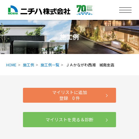
施工例
HOME
施工例
施工例一覧
ＪＡかながわ西湘 城南支店
マイリストに追加
登録
0
件
マイリストを見る＆診断