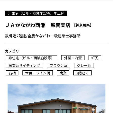
非住宅（ビル・商業施設等）施工例
ＪＡかながわ西湘 城南支店
【神奈川県】
鉄骨造2階建/全農かながわ一級建築士事務所
カテゴリ
非住宅（ビル・商業施設等）
外壁・内壁
軒天
窯業系サイディング
ブラウン系
グレー系
石柄
木目・ライン柄
商業
2階建て