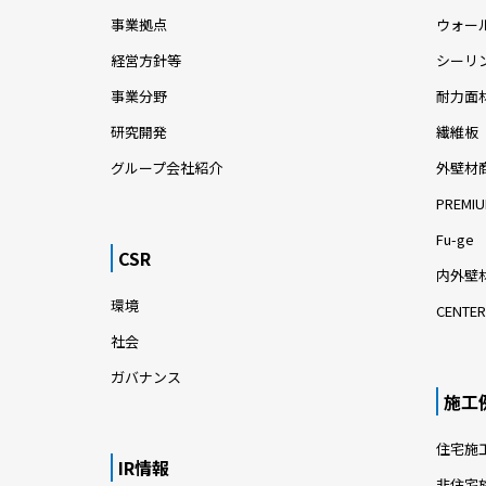
事業拠点
ウォー
経営方針等
シーリ
事業分野
耐力面
研究開発
繊維板
グループ会社紹介
外壁材
PREMIU
Fu-ge
CSR
内外壁材
環境
CENTER
社会
ガバナンス
施工
住宅施
IR情報
非住宅