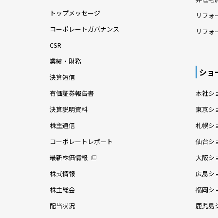
トップメッセージ
リフォ
コーポレートガバナンス
リフォ
CSR
業績・財務
ショ
決算短信
有価証券報告書
本社シ
決算説明資料
東京シ
株主通信
札幌シ
コーポレートレポート
仙台シ
最新株価情報
大阪シ
株式情報
広島シ
株主総会
福岡シ
配当状況
鹿児島