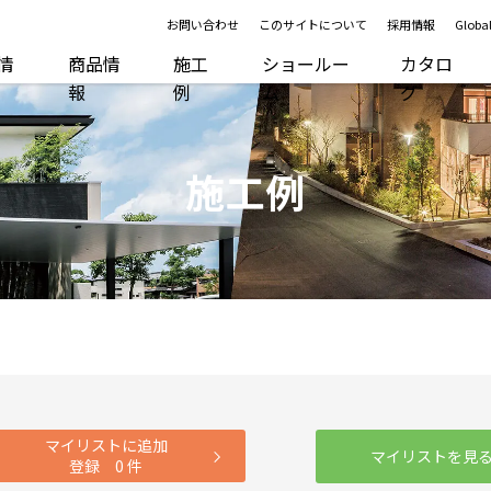
お問い合わせ
このサイトについて
採用情報
Global
R情
商品情
施工
ショールー
カタロ
報
例
ム
グ
施工例
マイリストに追加
マイリストを見
登録
0
件