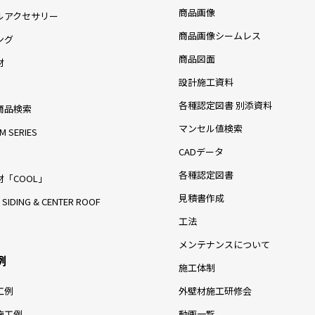
商品画像
ルアクセサリー
商品画像シームレス
ング
商品図面
材
設計施工資料
各種認定図書 別添資料
商品検索
マンセル値検索
M SERIES
CADデータ
各種認定図書
「COOL」
見積書作成
 SIDING & CENTER ROOF
工法
メンテナンスについて
例
施工体制
工例
外壁材施工研修会
施工例
動画一覧