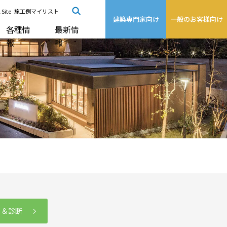
 Site
施工例マイリスト
建築専門家向け
一般のお客様向け
各種情
最新情
報
報
る＆診断