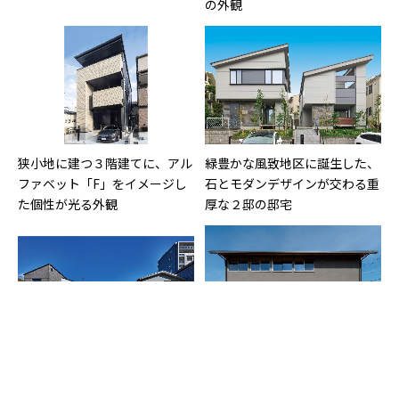
の外観
狭小地に建つ３階建てに、アル
緑豊かな風致地区に誕生した、
ファベット「F」をイメージし
石とモダンデザインが交わる重
た個性が光る外観
厚な２邸の邸宅
「豊かな路地」をコンセプト
モエン大壁工法のグレーの左官
に、人と人が自然に交流できる
仕上げが調和する現代の住まい