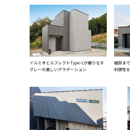
イルミオとルフレクトType-Lが織りなす
細部ま
グレーの美しいグラデーション
利便性