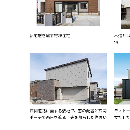
邸宅感を醸す寄棟住宅
木造と
宅
西側道路に面する敷地で、窓の配置と玄関
モノト
ポーチで西日を遮る工夫を凝らした住まい
立たせ