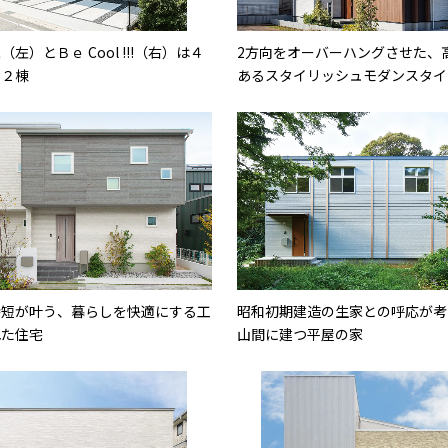
左）とＢｅ Cool !!!（右）は４
2方向をオーバーハングさせた、
の２棟
あるスタイリッシュモダンスタイ
時短が叶う、暮らしを快適にする工
昭和初期建造の生家との呼応が考
れた住宅
山間に建つ平屋の家