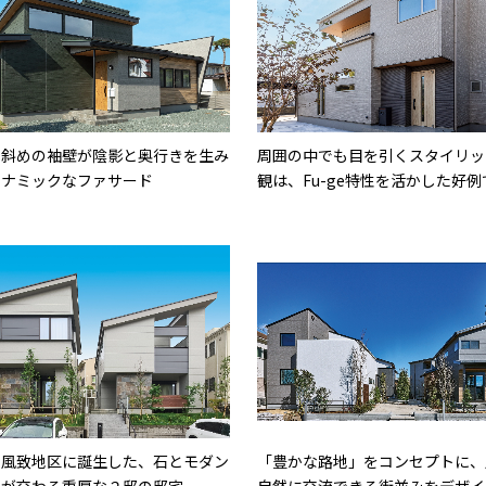
な斜めの袖壁が陰影と奥行きを生み
周囲の中でも目を引くスタイリッ
イナミックなファサード
観は、Fu-ge特性を活かした好例
な風致地区に誕生した、石とモダン
「豊かな路地」をコンセプトに、
ンが交わる重厚な２邸の邸宅
自然に交流できる街並みをデザイ