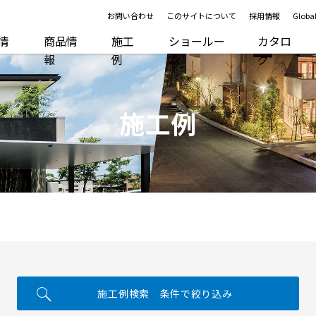
お問い合わせ
このサイトについて
採用情報
Global
R情
商品情
施工
ショールー
カタロ
報
例
ム
グ
施工例
施工例検索 条件で絞り込み