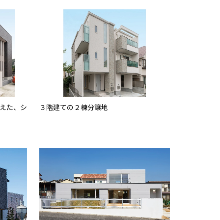
えた、シ
３階建ての２棟分譲地