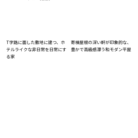
T字路に面した敷地に建つ、ホ
寄棟屋根の深い軒が印象的な、
テルライクな非日常を日常にす
豊かで高級感漂う和モダン平屋
る家
土地の個性を活かす「平屋×高
圧迫感を抑える巧妙な工夫を凝
級感」を追求した２棟の住宅
らした、間口の広い南面に建つ
切妻屋根の平屋の家