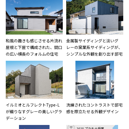
和風の趣きも感じさせる片流れ
金属製サイディングと淡いグ
屋根と下屋で構成された、間口
レーの窯業系サイディングが、
の広い横長のフォルムの住宅
シンプルな外観を創り出す邸宅
イルミオとルフレクトType-L
洗練されたコントラストで邸宅
が織りなすグレーの美しいグラ
感を際立たせる外観デザイン
デーション
2025 プラチナ受賞