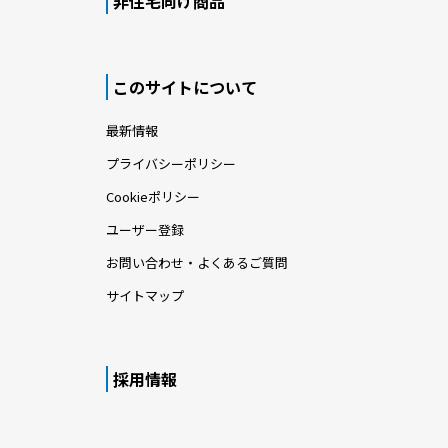
根と斜め
北側道路に面し開口部を抑えた「閉じる外
ン
観」が、壁面の美しさを際立たせる邸宅