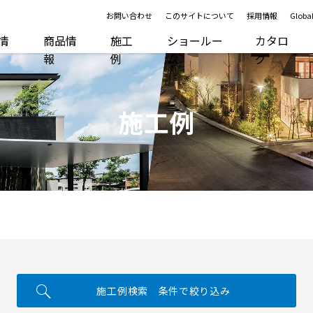
お問い合わせ
このサイトについて
採用情報
Global
R情
商品情
施工
ショールー
カタロ
報
例
ム
グ
施工例
施工例検索 条件で絞り込み