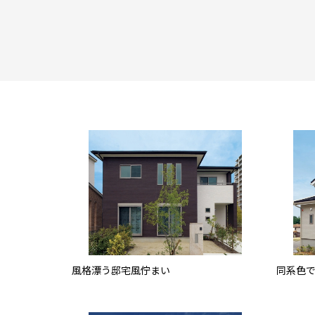
風格漂う邸宅風佇まい
同系色