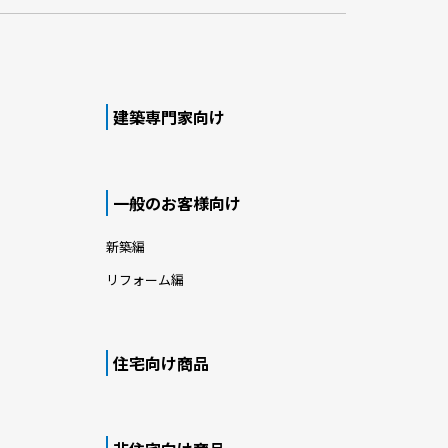
織りなす
洗練されたコントラストで邸宅感を際立た
せる外観デザイン
雪地での
家事動線に配慮された設計と、片流れ屋根
ダン邸宅
によるスタイリッシュな差別化が魅力の邸
宅