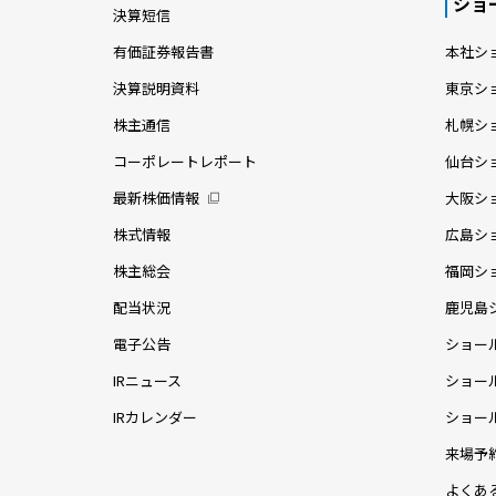
桜並木を借景に、南側に大開口とガラス手
街並み
すりの２階バルコニーを配置した開放的な
在感を
住まい