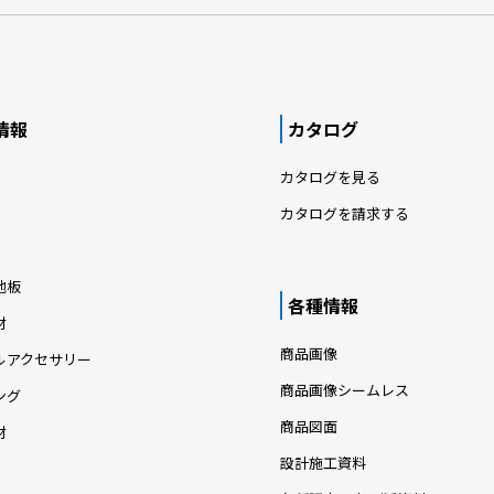
サイディングと淡いグレーの窯業系
イルミオとルフレクトType-Lが
ィングが、シンプルな外観を創り出
グレーの美しいグラデーション
2025 プラチナ受賞
オによる全面のイモ張りが、整然と
細部まで洗練されたデザインと積
ァサードを創り出す家形の外観
利便性を両立した、持続可能なモ