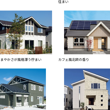
住まい
こまやかさが風格漂う佇まい
カフェ風北欧の香り