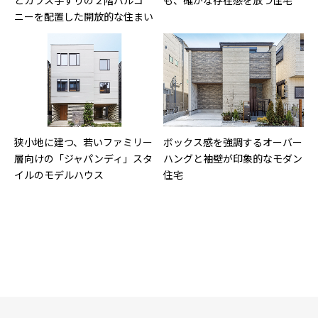
ニーを配置した開放的な住まい
狭小地に建つ、若いファミリー
ボックス感を強調するオーバー
層向けの「ジャパンディ」スタ
ハングと袖壁が印象的なモダン
イルのモデルハウス
住宅
2025 ゴールド賞受賞
T字路に面した敷地に建つ、ホ
寄棟屋根の深い軒が印象的な、
テルライクな非日常を日常にす
豊かで高級感漂う和モダン平屋