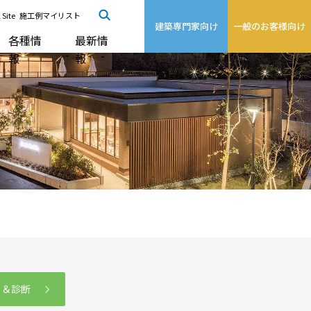
 Site
施工例マイリスト
建築専門家向け
一般のお客様向け
各種情
最新情
報
報
る＆診断