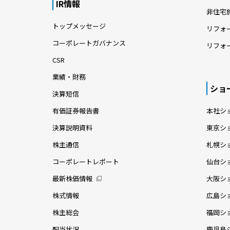
IR情報
非住宅
トップメッセージ
リフォ
コーポレートガバナンス
リフォ
CSR
業績・財務
ショ
決算短信
有価証券報告書
本社シ
決算説明資料
東京シ
株主通信
札幌シ
コーポレートレポート
仙台シ
最新株価情報
大阪シ
株式情報
広島シ
株主総会
福岡シ
配当状況
鹿児島