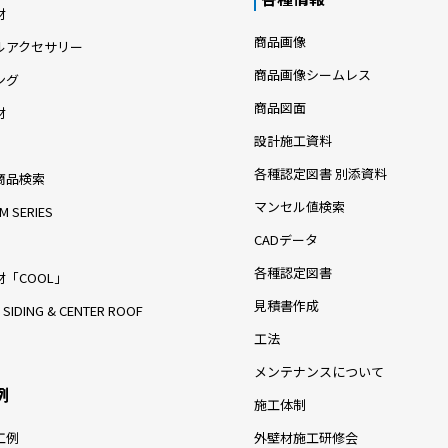
材
商品画像
ルアクセサリー
商品画像シームレス
ング
商品図面
材
設計施工資料
各種認定図書 別添資料
商品検索
マンセル値検索
M SERIES
CADデータ
各種認定図書
「COOL」
見積書作成
 SIDING & CENTER ROOF
工法
メンテナンスについて
例
施工体制
工例
外壁材施工研修会