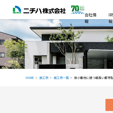
会社情
I
報
報
HOME
施工例
施工例一覧
狭小敷地に建つ細長い都市