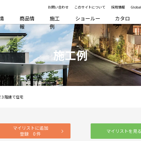
お問い合わせ
このサイトについて
採用情報
Global
R情
商品情
施工
ショールー
カタロ
報
例
ム
グ
施工例
型３階建て住宅
マイリストに追加
マイリストを見
登録
0
件