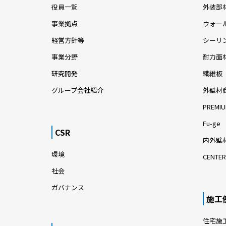
役員一覧
外装部
事業拠点
ウォー
経営方針等
シーリ
事業分野
耐力面
研究開発
繊維板
グループ会社紹介
外壁材
PREMIU
Fu-ge
CSR
内外壁材
環境
CENTER
社会
ガバナンス
施工
住宅施