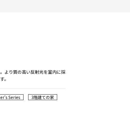
用。より質の高い反射光を室内に採
す。
er's Series
3階建ての家