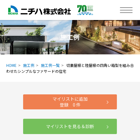
施工例
HOME
施工例
施工例一覧
切妻屋根と陸屋根の四角い箱型を組み合
わせたシンプルなファサードの住宅
マイリストに追加
登録
0
件
マイリストを見る＆診断