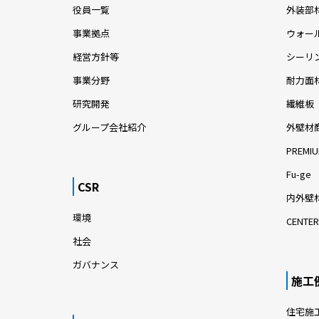
役員一覧
外装部
事業拠点
ウォー
経営方針等
シーリ
事業分野
耐力面
研究開発
繊維板
グループ会社紹介
外壁材
PREMIU
Fu-ge
CSR
内外壁材
環境
CENTER
社会
ガバナンス
施工
住宅施