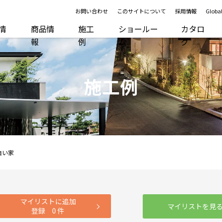
お問い合わせ
このサイトについて
採用情報
Global
R情
商品情
施工
ショールー
カタロ
報
例
ム
グ
施工例
白い家
マイリストに追加
マイリストを見
登録
0
件