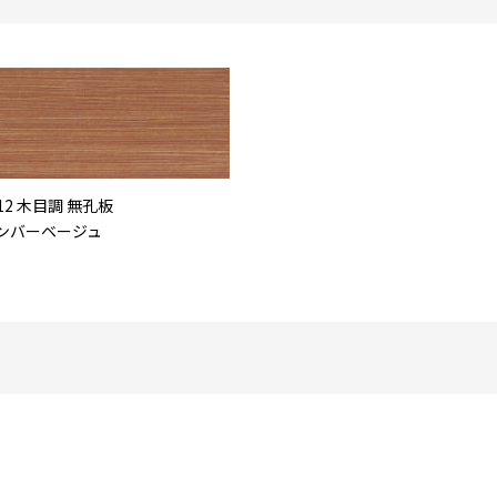
12 木目調 無孔板
ンバーベージュ