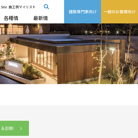
 Site
施工例マイリスト
建築専門家向け
一般のお客様向け
各種情
最新情
報
報
る＆診断