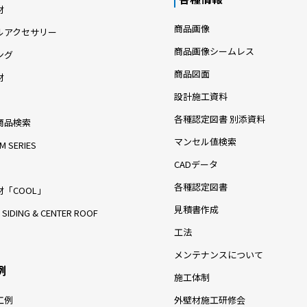
材
商品画像
ルアクセサリー
商品画像シームレス
ング
商品図面
材
設計施工資料
各種認定図書 別添資料
商品検索
マンセル値検索
M SERIES
CADデータ
各種認定図書
「COOL」
見積書作成
 SIDING & CENTER ROOF
工法
メンテナンスについて
例
施工体制
工例
外壁材施工研修会