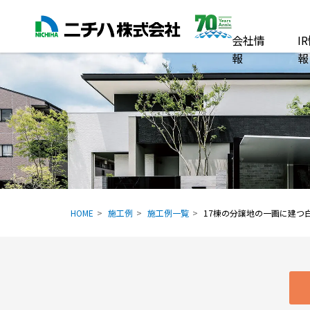
会社情
I
報
報
HOME
施工例
施工例一覧
17棟の分譲地の一画に建つ