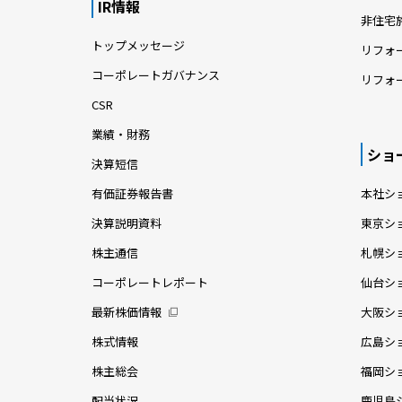
IR情報
非住宅
トップメッセージ
リフォ
コーポレートガバナンス
リフォ
CSR
業績・財務
ショ
決算短信
有価証券報告書
本社シ
決算説明資料
東京シ
株主通信
札幌シ
コーポレートレポート
仙台シ
最新株価情報
大阪シ
株式情報
広島シ
株主総会
福岡シ
配当状況
鹿児島