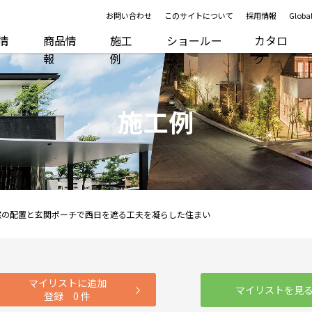
お問い合わせ
このサイトについて
採用情報
Global
R情
商品情
施工
ショールー
カタロ
報
例
ム
グ
施工例
窓の配置と玄関ポーチで西日を遮る工夫を凝らした住まい
マイリストに追加
マイリストを見
登録
0
件