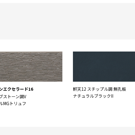
ンエクセラード16
軒天12 スチップル調 無孔板
ナチュラルブラックII
ブストーン調V
ルMGトリュフ