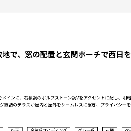
敷地で、窓の配置と玄関ポーチで西日
をメインに、石積調のボルブストーン調Vをアクセントに配し、明
グ直結のテラスが屋内と屋外をシームレスに繋ぎ、プライバシー
軒天
窯業系サイディング
グレー系
石柄
ベ