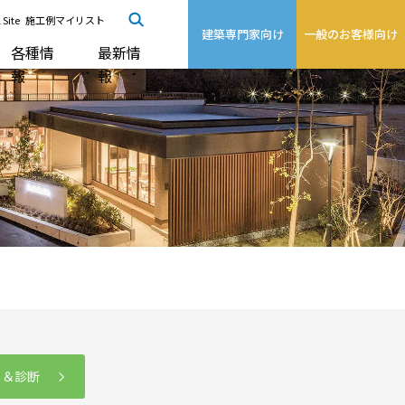
 Site
施工例マイリスト
建築専門家向け
一般のお客様向け
各種情
最新情
報
報
る＆診断