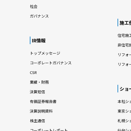
社会
ガバナンス
施工
住宅施
IR情報
非住宅
トップメッセージ
リフォ
コーポレートガバナンス
リフォ
CSR
業績・財務
ショ
決算短信
有価証券報告書
本社シ
決算説明資料
東京シ
株主通信
札幌シ
コーポレートレポート
仙台シ