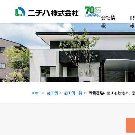
会社情
I
報
報
HOME
施工例
施工例一覧
西側道路に面する敷地で、