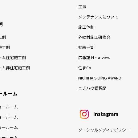
工法
メンテナンスについて
例
施工体制
工例
外壁材施工研修会
施工例
動画一覧
ーム住宅施工例
広報誌 N・a-view
ーム非住宅施工例
住まCo
NICHIHA SIDING AWARD
ニチハの受賞歴
ールーム
ョールーム
Instagram
ョールーム
ョールーム
ソーシャルメディアポリシー
ョールーム