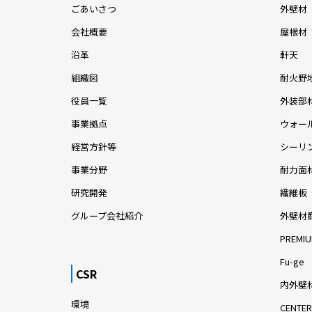
ごあいさつ
外壁材
会社概要
屋根材
沿革
軒天
組織図
耐火野
役員一覧
外装部
事業拠点
ウォー
経営方針等
シーリ
事業分野
耐力面
研究開発
繊維板
グループ会社紹介
外壁材
PREMIU
Fu-ge
CSR
内外壁材
環境
CENTER