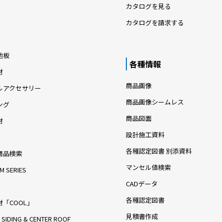
カタログを見る
カタログを請求する
地板
各種情報
材
商品画像
ルアクセサリー
商品画像シームレス
ング
商品図面
材
設計施工資料
各種認定図書 別添資料
商品検索
マンセル値検索
M SERIES
CADデータ
各種認定図書
「COOL」
見積書作成
 SIDING & CENTER ROOF