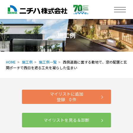
施工例
HOME
施工例
施工例一覧
西側道路に面する敷地で、窓の配置と玄
関ポーチで西日を遮る工夫を凝らした住まい
マイリストに追加
登録
0
件
マイリストを見る＆診断