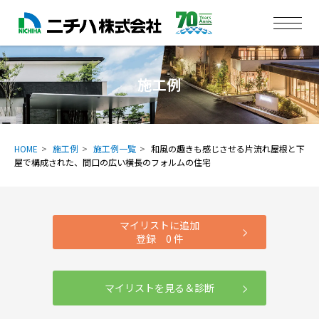
施工例
HOME
施工例
施工例一覧
和風の趣きも感じさせる片流れ屋根と下
屋で構成された、間口の広い横長のフォルムの住宅
マイリストに追加
登録
0
件
マイリストを見る＆診断