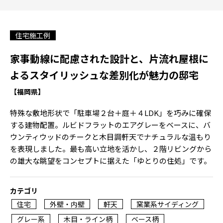
住宅施工例
家事動線に配慮された設計と、片流れ屋根に
よるスタイリッシュな差別化が魅力の邸宅
【福岡県】
特殊な敷地形状で「駐車場２台＋庭＋４LDK」を巧みに確保
する建物配置。ルビドフラットのエアグレーをベースに、バ
ウンティウッドのチークと木目調軒天でナチュラルな温もり
を表現しました。最も高い立地を活かし、２階リビングから
の雄大な眺望をコンセプトに据えた「ゆとりの住処」です。
カテゴリ
住宅
外壁・内壁
軒天
窯業系サイディング
グレー系
木目・ライン柄
ベース柄