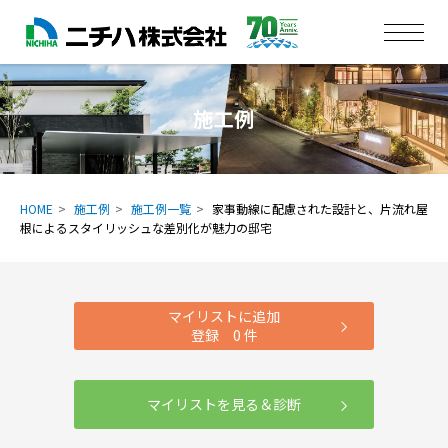
施工例
HOME
施工例
施工例一覧
家事動線に配慮された設計と、片流れ屋
根によるスタイリッシュな差別化が魅力の邸宅
マイリストに追加
登録
0
件
マイリストを見る＆診断