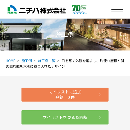
施工例
HOME
施工例
施工例一覧
目を惹く外観を追求し、片流れ屋根と斜
め垂れ壁を大胆に取り入れたデザイン
マイリストに追加
登録
0
件
マイリストを見る＆診断