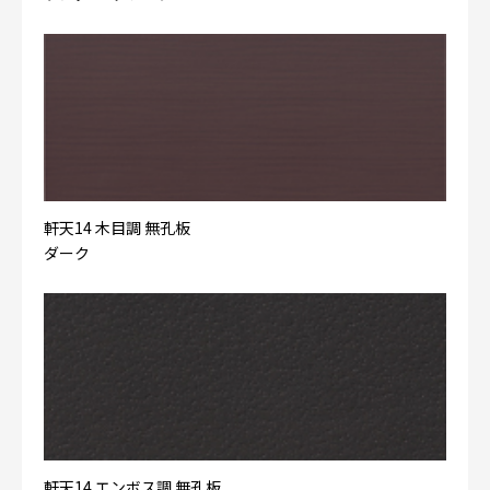
軒天14 木目調 無孔板
ダーク
軒天14 エンボス調 無孔板