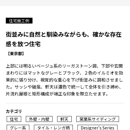
住宅施工例
街並みに自然と馴染みながらも、確かな存在
感を放つ住宅
【東京都】
上部には明るいベージュ系のリーガストーン調、下部や玄関
まわりにはマットなグレーとブラック、２色のイルミオを効
果的に張り分け、視覚的な重心を下げ街並みに調和させまし
た。サッシや破風、軒天は濃色で統一して全体を引き締め、
片流れ屋根と矩形構成が端正な印象を際立たせます。
カテゴリ
住宅
外壁・内壁
軒天
窯業系サイディング
グレー系
タイル・レンガ柄
Designer's Series