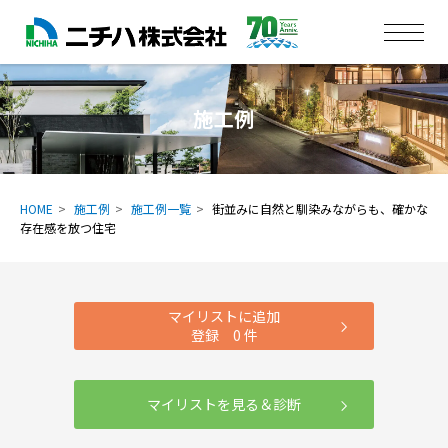
施工例
HOME
施工例
施工例一覧
街並みに自然と馴染みながらも、確かな
存在感を放つ住宅
マイリストに追加
登録
0
件
マイリストを見る＆診断