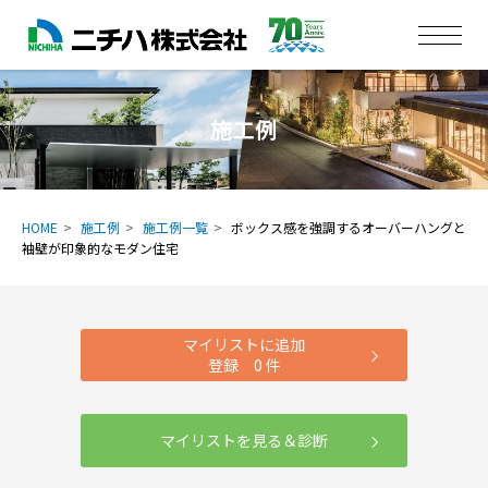
施工例
HOME
施工例
施工例一覧
ボックス感を強調するオーバーハングと
袖壁が印象的なモダン住宅
マイリストに追加
登録
0
件
マイリストを見る＆診断