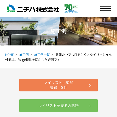
施工例
HOME
施工例
施工例一覧
周囲の中でも目を引くスタイリッシュな
外観は、Fu-ge特性を活かした好例です
マイリストに追加
登録
0
件
マイリストを見る＆診断