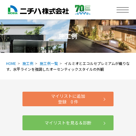
施工例
HOME
施工例
施工例一覧
イルミオとエコルセプレミアムが織りな
す、水平ラインを強調したオーセンティックスタイルの外観
マイリストに追加
登録
0
件
マイリストを見る＆診断