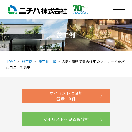
施工例
HOME
施工例
施工例一覧
S造４階建て集合住宅のファサードをバ
ルコニーで表現
マイリストに追加
登録
0
件
マイリストを見る＆診断