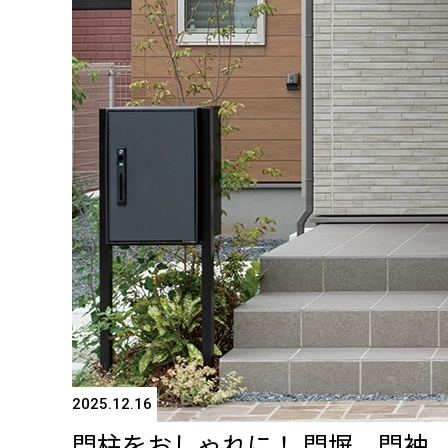
2025.12.16
門柱をおしゃれに！ 門塀、門袖