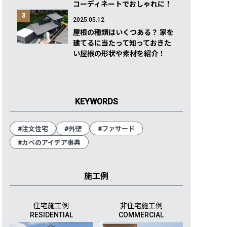
コーディネートでおしゃれに！
3
2025.05.12
屋根の種類はいくつある？ 家を
建てるに当たって知っておきた
い屋根の形状や素材を紹介！
KEYWORDS
#注文住宅
#外壁
#ファサード
#カベのアイデア事典
施工例
住宅施工例
非住宅施工例
RESIDENTIAL
COMMERCIAL