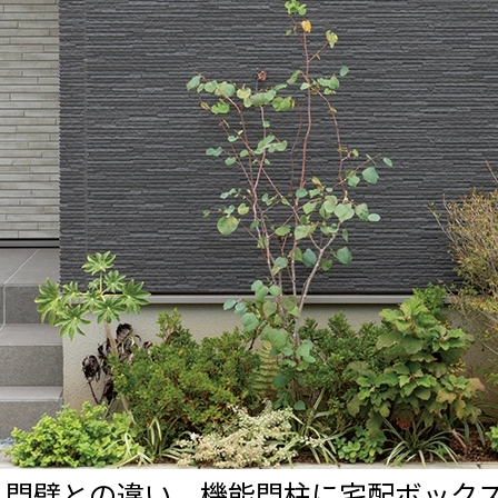
、門壁との違い 機能門柱に宅配ボック