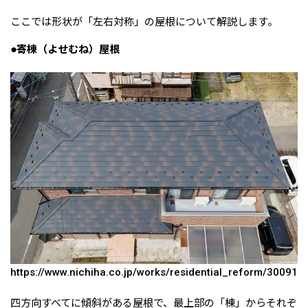
ここでは形状が「左右対称」の屋根について解説します。
●寄棟（よせむね）屋根
https://www.nichiha.co.jp/works/residential_reform/30091
四方向すべてに傾斜がある屋根で、最上部の「棟」からそれぞ