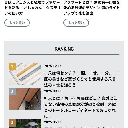
目隠しフェンスと植栽でファサー
ファサードとは？ 家の第一印象を
ドを彩る！ おしゃれなエクステリ
決める外壁のデザイン 庭のライト
アの使い方
アップで夜も演出
もっと読む
もっと読む
RANKING
2025.12.16
1
一尺は何センチ？ 一間、一寸、一分、一
厘の長さなど家づくりでも使用する尺貫
法の単位を知ろう
2025.09.19
2
軒天とは？ 軒下・軒裏はどこ？ 意外と知
らない住宅の重要部分が担う役割 外壁
とのトータルコーディネートでおしゃれ
に！
2025.05.12
3