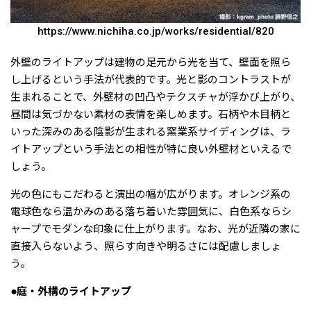
https://www.nichiha.co.jp/works/residential/820
外壁のライトアップは建物の足元から光を当て、壁面を照ら
し上げるという手法が代表的です。光と影のコントラストが
生まれることで、外壁材の凹凸やテクスチャが浮かび上がり、
昼間は気づかない素材の表情を楽しめます。石柄や木目柄と
いった深みのある陰影が生まれる窯業系サイディングは、ラ
イトアップという手法との相性が特に良い外壁材といえるで
しょう。
光の色にもこだわると演出の幅が広がります。オレンジ系の
電球色なら温かみのある落ち着いた雰囲気に、白色系ならシ
ャープでモダンな印象に仕上がります。なお、光が近隣の家に
直接入らないよう、照らす向きや明るさには配慮しましょ
う。
●庭・外構のライトアップ