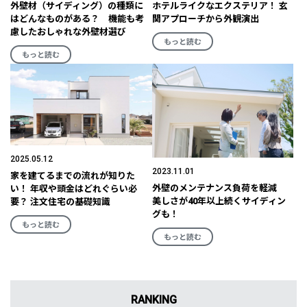
外壁材（サイディング）の種類に
ホテルライクなエクステリア！ 玄
はどんなものがある？ 機能も考
関アプローチから外観演出
慮したおしゃれな外壁材選び
もっと読む
もっと読む
2025.05.12
2023.11.01
家を建てるまでの流れが知りた
外壁のメンテナンス負荷を軽減
い！ 年収や頭金はどれぐらい必
美しさが40年以上続くサイディン
要？ 注文住宅の基礎知識
グも！
もっと読む
もっと読む
RANKING