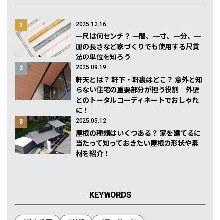
2025.12.16
1
一尺は何センチ？ 一間、一寸、一分、一
厘の長さなど家づくりでも使用する尺貫
法の単位を知ろう
2025.09.19
2
軒天とは？ 軒下・軒裏はどこ？ 意外と知
らない住宅の重要部分が担う役割 外壁
とのトータルコーディネートでおしゃれ
に！
2025.05.12
3
屋根の種類はいくつある？ 家を建てるに
当たって知っておきたい屋根の形状や素
材を紹介！
KEYWORDS