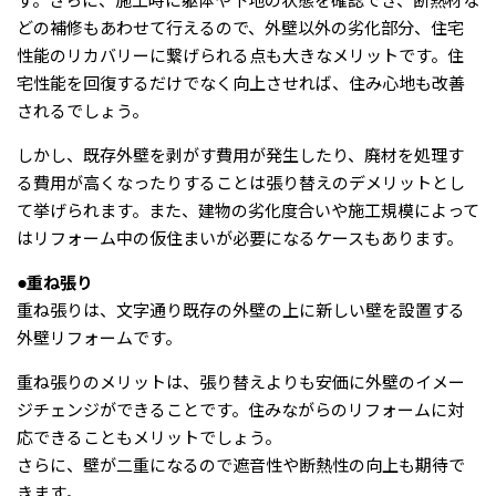
す。さらに、施工時に躯体や下地の状態を確認でき、断熱材な
どの補修もあわせて行えるので、外壁以外の劣化部分、住宅
性能のリカバリーに繋げられる点も大きなメリットです。住
宅性能を回復するだけでなく向上させれば、住み心地も改善
されるでしょう。
しかし、既存外壁を剥がす費用が発生したり、廃材を処理す
る費用が高くなったりすることは張り替えのデメリットとし
て挙げられます。また、建物の劣化度合いや施工規模によって
はリフォーム中の仮住まいが必要になるケースもあります。
●重ね張り
重ね張りは、文字通り既存の外壁の上に新しい壁を設置する
外壁リフォームです。
重ね張りのメリットは、張り替えよりも安価に外壁のイメー
ジチェンジができることです。住みながらのリフォームに対
応できることもメリットでしょう。
さらに、壁が二重になるので遮音性や断熱性の向上も期待で
きます。