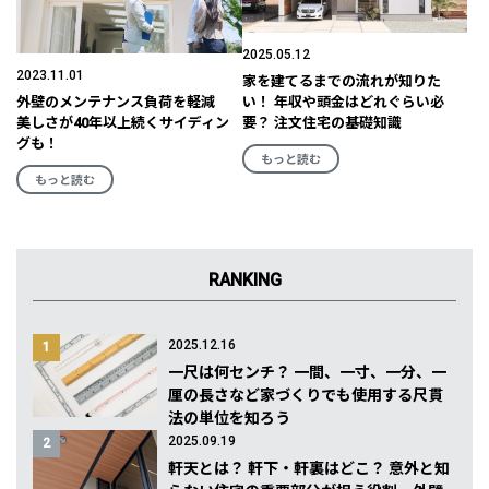
2025.05.12
2023.11.01
家を建てるまでの流れが知りた
外壁のメンテナンス負荷を軽減
い！ 年収や頭金はどれぐらい必
美しさが40年以上続くサイディン
要？ 注文住宅の基礎知識
グも！
もっと読む
もっと読む
RANKING
2025.12.16
1
一尺は何センチ？ 一間、一寸、一分、一
厘の長さなど家づくりでも使用する尺貫
法の単位を知ろう
2025.09.19
2
軒天とは？ 軒下・軒裏はどこ？ 意外と知