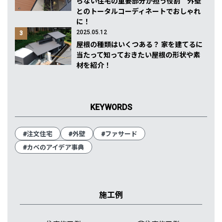
らない住宅の重要部分が担う役割 外壁
とのトータルコーディネートでおしゃれ
に！
2025.05.12
3
屋根の種類はいくつある？ 家を建てるに
当たって知っておきたい屋根の形状や素
材を紹介！
KEYWORDS
#注文住宅
#外壁
#ファサード
#カベのアイデア事典
施工例