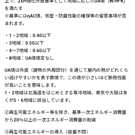
上で、ZEH強化外皮基準として地域に応じたUA値［W/m²K］
を満たす
※基準にはηAC値、気密・防露性能の確保等の留意事項が含
まれます。
・1・2地域：0.40以下
・3地域：0.50以下
・4〜7地域：0.60以下
・8地域：UA値規定なし
UA値は外皮（建物の外周部分）を通じて屋内の熱がどれくら
い逃げやすいかを表す数値で、この値が小さいほど断熱性能
が高いことを意味します。
1・2地域は北海道をはじめとする寒冷地域、東京や大阪は多
くが5・6地域に該当しています。
②再生可能エネルギー等を除き、基準一次エネルギー消費量
から20％以上の一次エネルギー消費量の削減
③再生可能エネルギーの導入（容量不問）