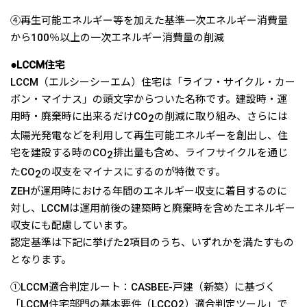
④再生可能エネルギー等を加えた基準一次エネルギー消費量
から100％以上の一次エネルギー消費量の削減
●LCCM住宅
LCCM（エルシーシーエム）住宅は「ライフ・サイクル・カー
ボン・マイナス」の頭文字からついた名称です。建設時・運
用時・廃棄時に出来るだけCO
の削減に取り組み、さらには
2
太陽光発電などを利用して再生可能エネルギーを創出し、住
宅を建設する時のCO
排出量も含め、ライフサイクルを通じ
2
たCO
の収支をマイナスにするのが特徴です。
2
ZEHが運用時における年間のエネルギー収支に着目するのに
対し、LCCMは運用前後の建築時と廃棄時を含めたエネルギー
収支にも配慮しています。
認定基準は下記に挙げた2項目のうち、いずれかを満たすもの
となります。
①LCCM適合判定ルート：CASBEE-戸建（新築）に基づく
「LCCM住宅部門の基本要件（LCCO2）適合判定ツール」で