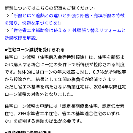
断熱についてはこちらの記事もご覧ください。
⇒「
断熱とは？遮熱との違いと外張り断熱・充填断熱の特徴
を知り、快適な家づくりを!
」
⇒「
住宅省エネ補助金は使える？ 外壁張り替えリフォームと
断熱改修を解説
」
●住宅ローン減税を受けられる
住宅ローン減税（住宅借入金等特別控除）は、住宅を新築ま
たは購入する場合に一定の条件下で所得税が控除される制度
です。具体的にはローンの年末残高に対し、0.7％が所得税等
から控除され、結果として年間の税負担が軽減できます。
ただし省エネ基準を満たさない新築住宅は、2024年以降住宅
ローン減税の対象外となりました。
住宅ローン減税の申請には「認定長期優良住宅、認定低炭素
住宅、ZEH水準省エネ住宅、省エネ基準適合住宅のいずれ
か」を証明する書類の提出が必要です。
●資産価値に影響がある