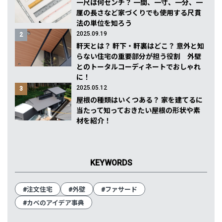
一尺は何センチ？ 一間、一寸、一分、一
厘の長さなど家づくりでも使用する尺貫
法の単位を知ろう
2025.09.19
2
軒天とは？ 軒下・軒裏はどこ？ 意外と知
らない住宅の重要部分が担う役割 外壁
とのトータルコーディネートでおしゃれ
に！
2025.05.12
3
屋根の種類はいくつある？ 家を建てるに
当たって知っておきたい屋根の形状や素
材を紹介！
KEYWORDS
#注文住宅
#外壁
#ファサード
#カベのアイデア事典