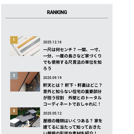
RANKING
1
2025.12.16
一尺は何センチ？ 一間、一寸、
一分、一厘の長さなど家づくり
でも使用する尺貫法の単位を知
ろう
2
2025.09.19
軒天とは？ 軒下・軒裏はどこ？
意外と知らない住宅の重要部分
が担う役割 外壁とのトータル
コーディネートでおしゃれに！
3
2025.05.12
屋根の種類はいくつある？ 家を
建てるに当たって知っておきた
い屋根の形状や素材を紹介！