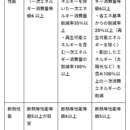
性能
（一次エネル
ネルギーを除
ギー消費量等
ギー消費量等
いた一次エネ
級6以上
級6 以上
ルギー消費量
・省エネ基準
削減率35％以
からの削減率
上
20％以上（再
・再生可能エ
生可能エネル
ネルギーを含
ギーを除く）
む一次エネル
・創出したエ
ギー消費量の
ネルギー（太
削減率100％
陽光など）を
以上
含め100％以
上の一次消費
エネルギーの
削減
断熱性
断熱等性能等
断熱等性能等
断熱等性能等
能
級5以上が目
級6以上
級5以上
安