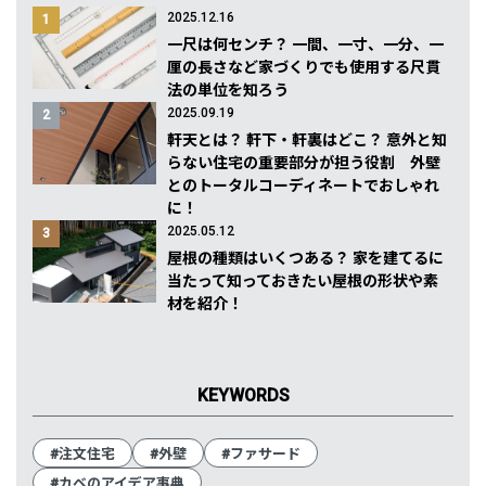
2025.12.16
1
一尺は何センチ？ 一間、一寸、一分、一
厘の長さなど家づくりでも使用する尺貫
法の単位を知ろう
2025.09.19
2
軒天とは？ 軒下・軒裏はどこ？ 意外と知
らない住宅の重要部分が担う役割 外壁
とのトータルコーディネートでおしゃれ
に！
2025.05.12
3
屋根の種類はいくつある？ 家を建てるに
当たって知っておきたい屋根の形状や素
材を紹介！
KEYWORDS
#注文住宅
#外壁
#ファサード
#カベのアイデア事典