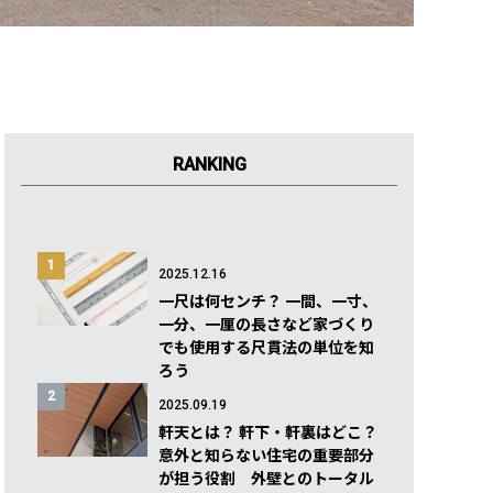
RANKING
1
2025.12.16
一尺は何センチ？ 一間、一寸、
一分、一厘の長さなど家づくり
でも使用する尺貫法の単位を知
ろう
2
2025.09.19
軒天とは？ 軒下・軒裏はどこ？
意外と知らない住宅の重要部分
が担う役割 外壁とのトータル