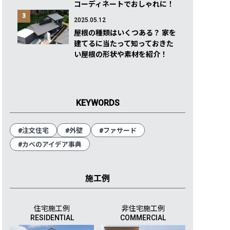
コーディネートでおしゃれに！
3
2025.05.12
屋根の種類はいくつある？ 家を
建てるに当たって知っておきた
い屋根の形状や素材を紹介！
KEYWORDS
#注文住宅
#外壁
#ファサード
#カベのアイデア事典
施工例
住宅施工例
非住宅施工例
RESIDENTIAL
COMMERCIAL