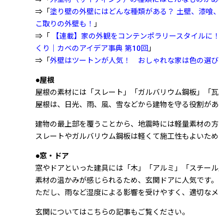
⇒「
塗り壁の外壁にはどんな種類がある？ 土壁、漆喰
こ取りの外壁も！
」
⇒「
【連載】家の外観をコンテンポラリースタイルに！
くり｜カベのアイデア事典 第10回
」
⇒「
外壁はツートンが人気！ おしゃれな家は色の選び
●屋根
屋根の素材には「スレート」「ガルバリウム鋼板」「瓦
屋根は、日光、雨、風、雪などから建物を守る役割があ
建物の最上部を覆うことから、地震時には軽量素材の方
スレートやガルバリウム鋼板は軽くて施工性もよいため
●窓・ドア
窓やドアといった建具には「木」「アルミ」「スチール
素材の温かみが感じられるため、玄関ドアに人気です。
ただし、雨など湿度による影響を受けやすく、適切なメ
玄関についてはこちらの記事もご覧ください。