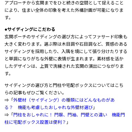
アプローチから玄関までをひと続きの空間として捉えること
により、住まい全体の印象を考えた外構計画が可能になりま
す。
●サイディングにこだわる
玄関ポーチのサイディングの選び方によってファサード印象も
大きく変わります。選ぶ際は木目調や石目調など、質感のある
サイディングを採用したり、入隅を境にして張り分けたりする
と単調になりがちな外壁に表情が生まれます。素材感を活か
したデザインは、上質で洗練された玄関の演出につながりま
す。
サイディングの選び方と門柱や宅配ボックスについてはこち
らの記事もぜひご覧ください。
⇒「
外壁材（サイディング）の種類にはどんなものがあ
る？ 機能も考慮したおしゃれな外壁材選び
」
⇒「
門柱をおしゃれに！ 門塀、門袖、門壁との違い 機能門
柱に宅配ボックス設置は便利？
」