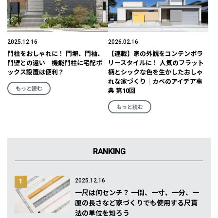
2025.12.16
2026.02.16
門柱をおしゃれに！ 門塀、門袖、
【連載】家の外観をコンテンポラ
門壁との違い 機能門柱に宅配ボ
リースタイルに！ 人気のフラット
ックス設置は便利？
柄とシックな色を生かしたおしゃ
れな家づくり｜カベのアイデア事
もっと読む
典 第10回
もっと読む
RANKING
2025.12.16
1
一尺は何センチ？ 一間、一寸、一分、一
厘の長さなど家づくりでも使用する尺貫
法の単位を知ろう