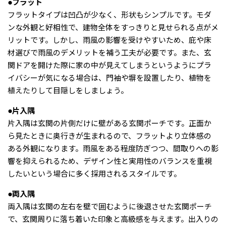
●フラット
フラットタイプは凹凸が少なく、形状もシンプルです。モダ
ンな外観と好相性で、建物全体をすっきりと見せられる点がメ
リットです。しかし、雨風の影響を受けやすいため、庇や床
材選びで雨風のデメリットを補う工夫が必要です。また、玄
関ドアを開けた際に家の中が見えてしまうというようにプラ
イバシーが気になる場合は、門袖や塀を設置したり、植物を
植えたりして目隠しをしましょう。
●片入隅
片入隅は玄関の片側だけに壁がある玄関ポーチです。正面か
ら見たときに奥行きが生まれるので、フラットより立体感の
ある外観になります。雨風をある程度防ぎつつ、間取りへの影
響を抑えられるため、デザイン性と実用性のバランスを重視
したいという場合に多く採用されるスタイルです。
●両入隅
両入隅は玄関の左右を壁で囲むように後退させた玄関ポーチ
で、玄関周りに落ち着いた印象と高級感を与えます。出入りの