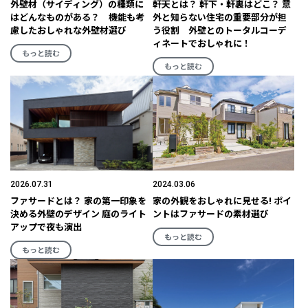
外壁材（サイディング）の種類に
軒天とは？ 軒下・軒裏はどこ？ 意
はどんなものがある？ 機能も考
外と知らない住宅の重要部分が担
慮したおしゃれな外壁材選び
う役割 外壁とのトータルコーデ
ィネートでおしゃれに！
もっと読む
もっと読む
2026.07.31
2024.03.06
ファサードとは？ 家の第一印象を
家の外観をおしゃれに見せる! ポイ
決める外壁のデザイン 庭のライト
ントはファサードの素材選び
アップで夜も演出
もっと読む
もっと読む