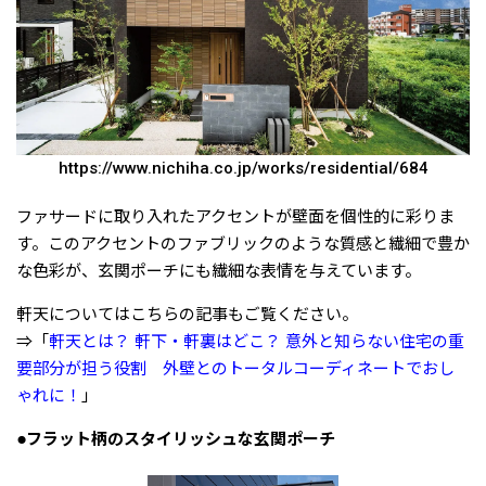
https://www.nichiha.co.jp/works/residential/684
ファサードに取り入れたアクセントが壁面を個性的に彩りま
す。このアクセントのファブリックのような質感と繊細で豊か
な色彩が、玄関ポーチにも繊細な表情を与えています。
軒天についてはこちらの記事もご覧ください。
⇒「
軒天とは？ 軒下・軒裏はどこ？ 意外と知らない住宅の重
要部分が担う役割 外壁とのトータルコーディネートでおし
ゃれに！
」
●フラット柄のスタイリッシュな玄関ポーチ