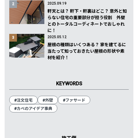
2025.09.19
2
軒天とは？ 軒下・軒裏はどこ？ 意外と知
らない住宅の重要部分が担う役割 外壁
とのトータルコーディネートでおしゃれ
に！
2025.05.12
3
屋根の種類はいくつある？ 家を建てるに
当たって知っておきたい屋根の形状や素
材を紹介！
KEYWORDS
#注文住宅
#外壁
#ファサード
#カベのアイデア事典