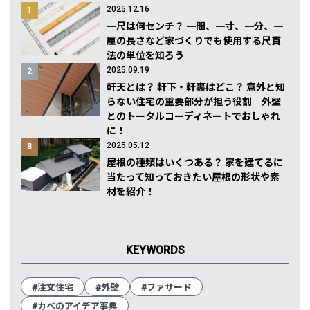
2025.12.16
1
一尺は何センチ？ 一間、一寸、一分、一
厘の長さなど家づくりでも使用する尺貫
法の単位を知ろう
2025.09.19
2
軒天とは？ 軒下・軒裏はどこ？ 意外と知
らない住宅の重要部分が担う役割 外壁
とのトータルコーディネートでおしゃれ
に！
2025.05.12
3
屋根の種類はいくつある？ 家を建てるに
当たって知っておきたい屋根の形状や素
材を紹介！
KEYWORDS
#注文住宅
#外壁
#ファサード
#カベのアイデア事典