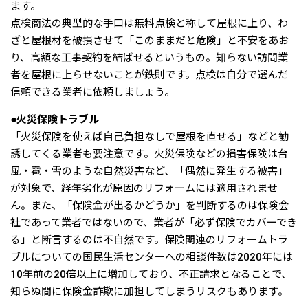
ます。
点検商法の典型的な手口は無料点検と称して屋根に上り、わ
ざと屋根材を破損させて「このままだと危険」と不安をあお
り、高額な工事契約を結ばせるというもの。知らない訪問業
者を屋根に上らせないことが鉄則です。点検は自分で選んだ
信頼できる業者に依頼しましょう。
●火災保険トラブル
「火災保険を使えば自己負担なしで屋根を直せる」などと勧
誘してくる業者も要注意です。火災保険などの損害保険は台
風・雹・雪のような自然災害など、「偶然に発生する被害」
が対象で、経年劣化が原因のリフォームには適用されませ
ん。また、「保険金が出るかどうか」を判断するのは保険会
社であって業者ではないので、業者が「必ず保険でカバーでき
る」と断言するのは不自然です。保険関連のリフォームトラ
ブルについての国民生活センターへの相談件数は2020年には
10年前の20倍以上に増加しており、不正請求となることで、
知らぬ間に保険金詐欺に加担してしまうリスクもあります。