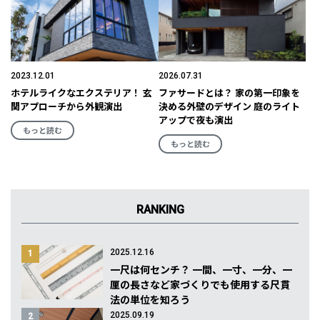
2023.12.01
2026.07.31
ホテルライクなエクステリア！ 玄
ファサードとは？ 家の第一印象を
関アプローチから外観演出
決める外壁のデザイン 庭のライト
アップで夜も演出
もっと読む
もっと読む
RANKING
2025.12.16
1
一尺は何センチ？ 一間、一寸、一分、一
厘の長さなど家づくりでも使用する尺貫
法の単位を知ろう
2025.09.19
2