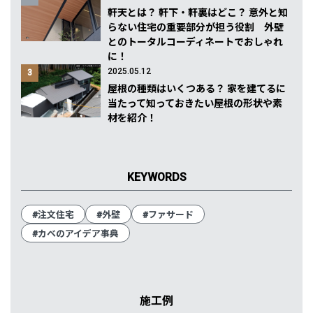
軒天とは？ 軒下・軒裏はどこ？ 意外と知
らない住宅の重要部分が担う役割 外壁
とのトータルコーディネートでおしゃれ
に！
2025.05.12
3
屋根の種類はいくつある？ 家を建てるに
当たって知っておきたい屋根の形状や素
材を紹介！
KEYWORDS
#注文住宅
#外壁
#ファサード
#カベのアイデア事典
施工例