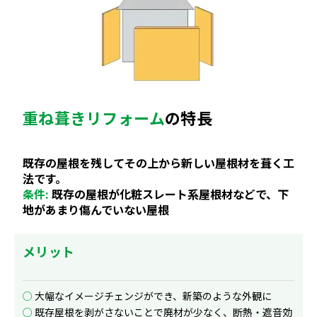
重ね葺きリフォーム
の特長
既存の屋根を残して
その上から新しい屋
根材を葺く工
法です。
条件:
既存の屋根が化粧スレート系屋根材などで、下
地があまり傷んでいない屋根
メリット
○
大幅なイメージチェンジができ、新築のような外観に
○
既存屋根を剥がさないことで廃材が少なく、断熱・遮音効