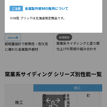
金属製外壁材の販売について
ご注意
※FB型 ブリックは北海道限定商品です。
地域限定
18mm厚
窯業系サイディングと塗り壁
超軽量設計で断熱性・耐久性
仕上げの質感の組み合わせ
に優れた金属製外壁材
窯業系サイディング シリーズ別性能一覧
施工
四
金
金
釘
方
具
具
施工
合
推
い
奨