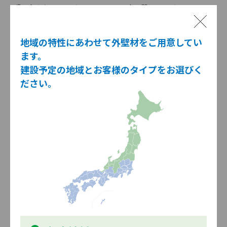
げ”や多彩なカラーバリエー
の高品質シリーズ
ション
地域の特性にあわせて外壁材をご用意してい
ます。
建設予定の地域とお客様のタイプをお選びく
ださい。
18mm厚
14mm厚
一般地域用
押し出し製法ならではの耐凍
豊富なデザインに、安定した
害性・寸法安定性と深彫りデ
品質と優れた強度の14mm厚
ザイン
品