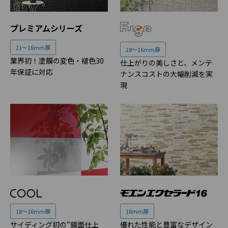
プレミアムシリーズ
21～16mm厚
18～16mm厚
業界初！塗膜の変色・褪色30
仕上がりの美しさと、メンテ
年保証に対応
ナンスコストの大幅削減を実
現
18～16mm厚
16mm厚
サイディング初の“鏡面仕上
優れた性能と豊富なデザイン