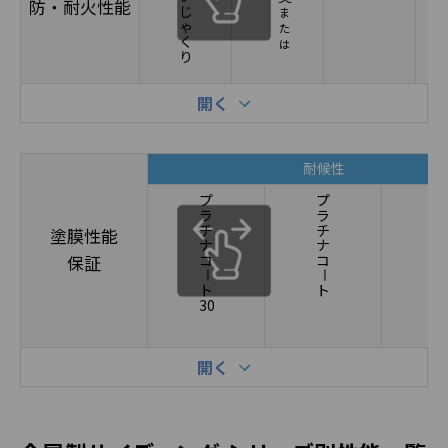
防・耐火性能
じ
ま
ゃ
た
く
は
り
開く
耐候性
プ
プ
ハ
ラ
ラ
イ
チ
チ
パ
塗膜性能
ナ
ナ
コ
コ
コ
保証
ー
ー
ト
ト
ト
30
開く