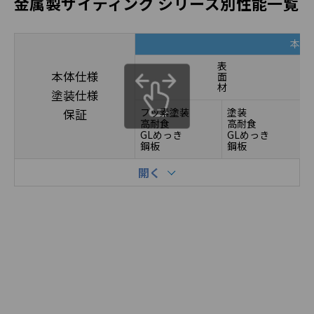
金属製サイディング シリーズ別性能一覧
本体
表
本体仕様
面
材
塗装仕様
フッ素塗装
塗装
保証
高耐食
高耐食
GLめっき
GLめっき
鋼板
鋼板
開く