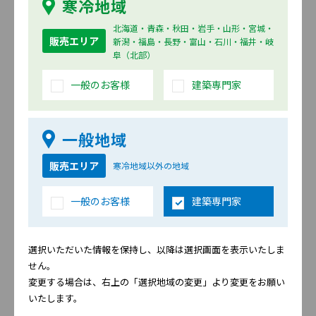
寒冷地域
北海道・青森・秋田・岩手・山形・宮城・
販売エリア
新潟・福島・長野・富山・石川・福井・岐
阜（北部）
一般のお客様
建築専門家
無塗装品（シーラー品）
18～14mm厚
下塗り処理のみを施した現場
一般地域
塗装対応の外壁材
販売エリア
寒冷地域以外の地域
一般のお客様
建築専門家
金属製外壁材
大壁工法
選択いただいた情報を保持し、以降は選択画面を表示いたしま
せん。
変更する場合は、右上の「選択地域の変更」より変更をお願い
いたします。