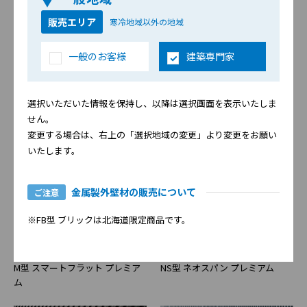
18mm 厚
販売エリア
寒冷地域以外の地域
一般のお客様
建築専門家
金属の質感を活かしたライン柄や素材感を表現した柄で、表面材
に「フッ素塗装高耐食GLめっき鋼板」を採用。
選択いただいた情報を保持し、以降は選択画面を表示いたしま
フッ素塗装鋼板の特性である紫外線による色あせに強く、優れた
せん。
意匠と耐候性を兼ね備えた外壁材です。
変更する場合は、右上の「選択地域の変更」より変更をお願い
いたします。
金属製外壁材の販売について
ご注意
※FB型 ブリックは北海道限定商品です。
M型 スマートフラット プレミア
NS型 ネオスパン プレミアム
ム