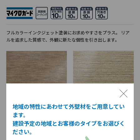
フルカラーインクジェット塗装にお求めやすさをプラス。 リア
ルを追求した質感で、外観に新たな個性を引き出します。
パーチェウッドplus
コルモロックplus
地域の特性にあわせて外壁材をご用意してい
ます。
建設予定の地域とお客様のタイプをお選びく
ださい。
18mm 厚