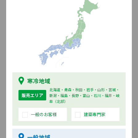
時を経た金属独特の風合いが、金属素材の新たな可能性を拡げる
外壁材です。
寒冷地域
北海道・青森・秋田・岩手・山形・宮城・
M型 スマートフラット 侘寂
販売エリア
新潟・福島・長野・富山・石川・福井・岐
（WABISABI）
阜（北部）
生産一時休止
一般のお客様
建築専門家
一般地域