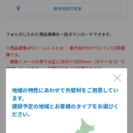
選択地域の変更
フォルダに入れた商品画像を一括ダウンロードできます。
※商品画像JPGシームレスとは ： 継ぎ目が分かりにくいCG用画
像です。
壁面イメージの実寸は主に1820×1820mm（タテ×ヨコ）で
作成していますが、一部商品はサイズが異なります。
この場合、ダウンロードしたデータのファイル名にサイズを記
載しております。
＜例＞AN1141_1200x1200Y.jpg
地域の特性にあわせて外壁材をご用意してい
→ 壁面イメージ実寸 1200×1200mm（タテ×ヨコ）
ます。
建設予定の地域とお客様のタイプをお選びく
※商品画像JPGシームレスデータは住宅外観シミュレーション等
ださい。
でご利用いただくことを前提に、一定の日照条件下で色調整を
行っています。
こちらを住宅外観シミュレーション等でご利用いただく場合に