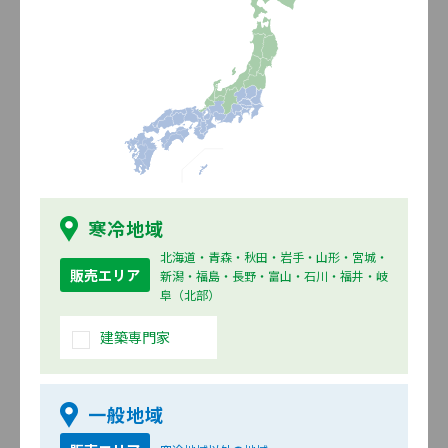
は、モニタ画面上での発色が商品画像JPGデータや実物の色柄と
異なることがございます。実物の色柄は商品サンプルなどでご確
認ください。
※現在の選択地域以外の情報は、
選択地域の変更
でご覧いただけ
ます。
フォルダの確認
寒冷地域
厚み
シリーズ
北海道・青森・秋田・岩手・山形・宮城・
販売エリア
新潟・福島・長野・富山・石川・福井・岐
21mm
(3件／1.30M)
阜（北部）
シリーズ選択に進む
建築専門家
一括してフォルダへ
18mm
一般地域
(736件／217.77M)