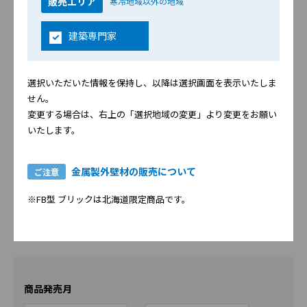
販売エリア
シリーズ選択に進む
寒冷地域以外の地域
一括してフォルダへ
建築専門家
16mm
(1272件／507.93M)
選択いただいた情報を保持し、以降は選択画面を表示いたしま
シリーズ選択に進む
せん。
一括してフォルダへ
変更する場合は、右上の「選択地域の変更」より変更をお願い
いたします。
14mm
(335件／116.32M)
金属製外壁材の販売について
シリーズ選択に進む
ご注意
一括してフォルダへ
※FB型 ブリックは北海道限定商品です。
商品発売月