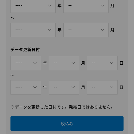
----
--
年
月
〜
----
--
年
月
データ更新日付
----
--
--
年
月
日
〜
----
--
--
年
月
日
※データを更新した日付です。発売日ではありません。
絞込み