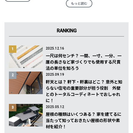
もっと読む
RANKING
2025.12.16
1
一尺は何センチ？ 一間、一寸、一分、一
厘の長さなど家づくりでも使用する尺貫
法の単位を知ろう
2025.09.19
2
軒天とは？ 軒下・軒裏はどこ？ 意外と知
らない住宅の重要部分が担う役割 外壁
とのトータルコーディネートでおしゃれ
に！
2025.05.12
3
屋根の種類はいくつある？ 家を建てるに
当たって知っておきたい屋根の形状や素
材を紹介！