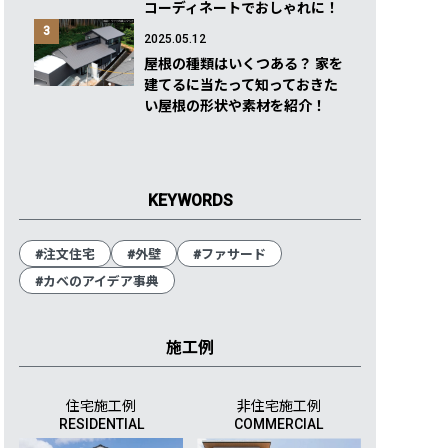
コーディネートでおしゃれに！
3
2025.05.12
屋根の種類はいくつある？ 家を
建てるに当たって知っておきた
い屋根の形状や素材を紹介！
KEYWORDS
#注文住宅
#外壁
#ファサード
#カベのアイデア事典
施工例
住宅施工例
非住宅施工例
RESIDENTIAL
COMMERCIAL