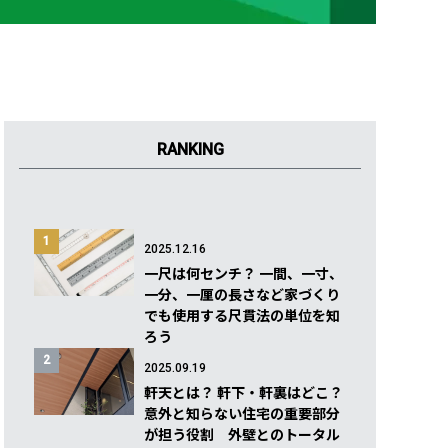
RANKING
1
2025.12.16
一尺は何センチ？ 一間、一寸、
一分、一厘の長さなど家づくり
でも使用する尺貫法の単位を知
ろう
2
2025.09.19
軒天とは？ 軒下・軒裏はどこ？
意外と知らない住宅の重要部分
が担う役割 外壁とのトータル