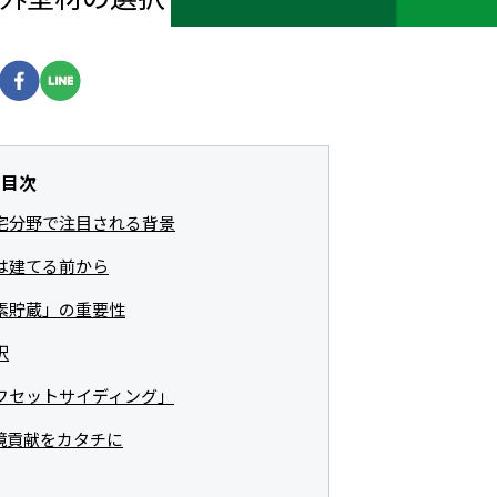
目次
宅分野で注目される背景
は建てる前から
素貯蔵」の重要性
択
フセットサイディング」
境貢献をカタチに