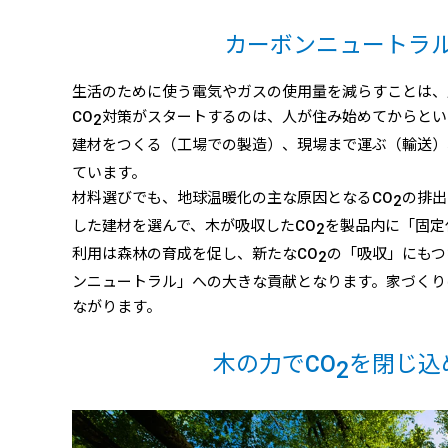
カーボンニュートラ
生活のために使う電気やガスの使用量を減らすことは、
CO
対策がスタートするのは、人が住み始めてからとい
2
建材をつくる（工場での製造）、現場まで運ぶ（輸送）
ています。
材料選びでも、地球温暖化の主な原因となるCO
の排出
2
した建材を選んで、木が吸収したCO
を製品内に「固定
2
利用は森林の育成を促し、新たなCO
の「吸収」にもつ
2
ンニュートラル」への大きな貢献となります。家づくり
ながります。
木の力でCO
を閉じ込
2