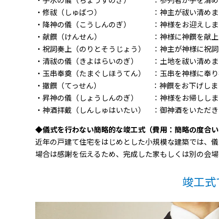
・手水の儀（ちょうずのぎ） ：参列者が手を清め
・修祓（しゅばつ） ：神主が祓い清めま
・降神の儀（こうしんのぎ） ：神様をお迎えしま
・献饌（けんせん） ：神様に神饌を献上
・祝詞奏上（のりとそうじょう） ：神主が神様に祝詞
・清祓の儀（きよはらいのぎ） ：土地を祓い清めま
・玉串奉奠（たまぐしほうてん） ：玉串を神様に奉り
・撤饌（てっせん） ：神饌をお下げしま
・昇神の儀（しょうしんのぎ） ：神様をお帰ししま
・神酒拝戴（しんしゅはいたい） ：御神酒をいただき
◆儀式を行わない簡略的な竣工式（費用：簡略の度合い
近年の戸建て住宅をはじめとした小規模な建築では、儀
場合は感謝を伝えるため、完成した家もしくは別の会場
竣工式