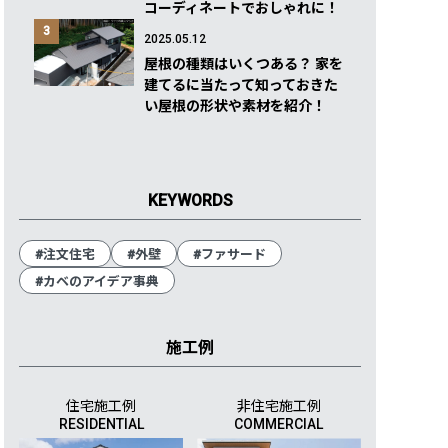
コーディネートでおしゃれに！
3
2025.05.12
屋根の種類はいくつある？ 家を
建てるに当たって知っておきた
い屋根の形状や素材を紹介！
KEYWORDS
#注文住宅
#外壁
#ファサード
#カベのアイデア事典
施工例
住宅施工例
非住宅施工例
RESIDENTIAL
COMMERCIAL