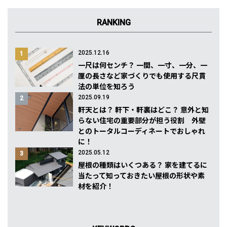
RANKING
2025.12.16
1
一尺は何センチ？ 一間、一寸、一分、一
厘の長さなど家づくりでも使用する尺貫
法の単位を知ろう
2025.09.19
2
軒天とは？ 軒下・軒裏はどこ？ 意外と知
らない住宅の重要部分が担う役割 外壁
とのトータルコーディネートでおしゃれ
に！
2025.05.12
3
屋根の種類はいくつある？ 家を建てるに
当たって知っておきたい屋根の形状や素
材を紹介！