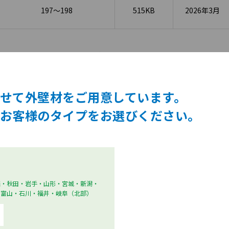
197～198
515KB
2026年3月
Adobe Acrobat Reader最新版が必要です。
ーよりダウンロードしてください。
せて外壁材をご用意しています。
お客様のタイプをお選びください。
森・秋田・岩手・山形・宮城・新潟・
あなたは
を選択しています。
一般地域
建築専門家
・富山・石川・福井・岐阜（北部）