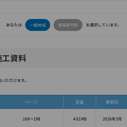
あなたは
を選択しています。
一般地域
建築専門家
計施工資料
覧いただけます。
ページ
容量
更新日
169～198
4.61MB
2026年3月