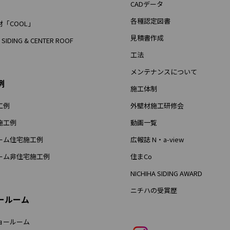
CADデータ
各種認定図書
「COOL」
見積書作成
 SIDING & CENTER ROOF
工法
メンテナンスについて
例
施工体制
工例
外壁材施工研修会
施工例
動画一覧
ーム住宅施工例
広報誌 N・a-view
ーム非住宅施工例
住まCo
NICHIHA SIDING AWARD
ニチハの受賞歴
ールーム
ョールーム