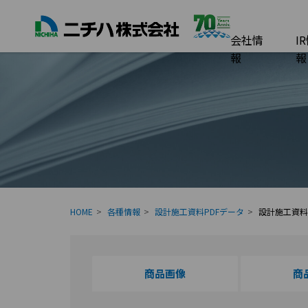
会社情
I
報
報
HOME
各種情報
設計施工資料PDFデータ
設計施工資料集
商品画像
商