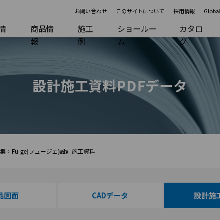
お問い合わせ
このサイトについて
採用情報
Global
R情
商品情
施工
ショールー
カタロ
報
例
ム
グ
設計施工資料PDFデータ
：Fu-ge(フュージェ)設計施工資料
品図面
CADデータ
設計施