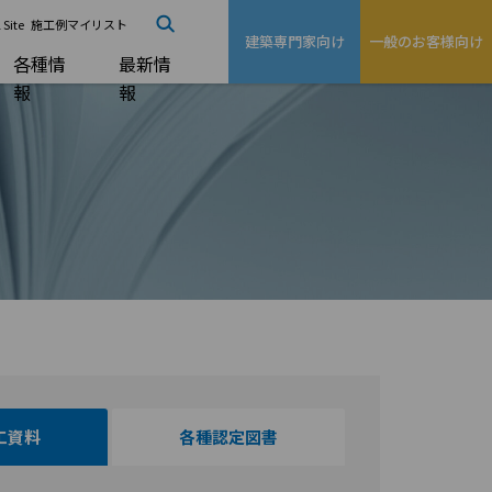
 Site
施工例マイリスト
建築専門家向け
一般のお客様向け
各種情
最新情
報
報
工資料
各種認定図書