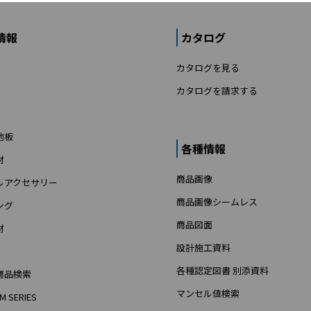
情報
カタログ
カタログを見る
カタログを請求する
地板
各種情報
材
商品画像
ルアクセサリー
商品画像シームレス
ング
商品図面
材
設計施工資料
各種認定図書 別添資料
商品検索
マンセル値検索
M SERIES