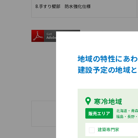
8.手すり壁部 防水強化仕様
PDFをご覧になるには、無償の
お持ちでない方は左のバナ
地域の特性にあわ
建設予定の地域と
寒冷地域
北海道・青
販売エリア
福島・長野
建築専門家