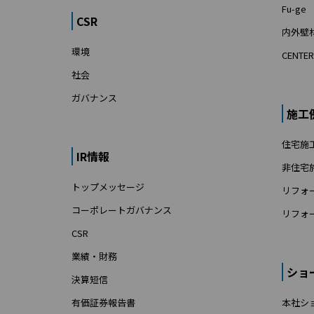
Fu-ge
CSR
内外壁材
環境
CENTER
社会
ガバナンス
施工
住宅施
IR情報
非住宅
トップメッセージ
リフォ
コーポレートガバナンス
リフォ
CSR
業績・財務
ショ
決算短信
有価証券報告書
本社シ