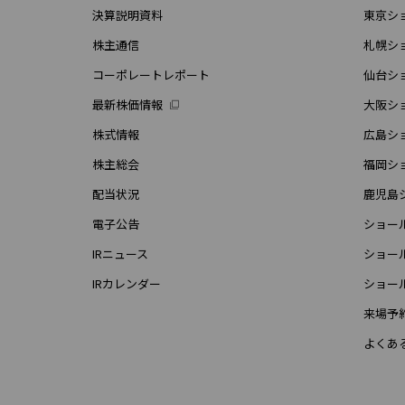
決算説明資料
東京シ
株主通信
札幌シ
コーポレートレポート
仙台シ
最新株価情報
大阪シ
株式情報
広島シ
株主総会
福岡シ
配当状況
鹿児島
電子公告
ショー
IRニュース
ショー
IRカレンダー
ショー
来場予
よくあ