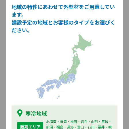
地域の特性にあわせて外壁材をご用意してい
16mm 厚
ます。
建設予定の地域とお客様のタイプをお選びく
ださい。
石・タイル・レンガ柄にこだわり、多様なデザインをラインナッ
プしています。
ポメロストーン調
ニュースプリットストーン調
寒冷地域
北海道・青森・秋田・岩手・山形・宮城・
販売エリア
新潟・福島・長野・富山・石川・福井・岐