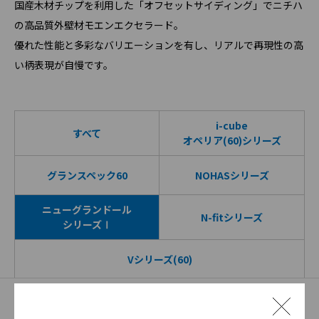
国産木材チップを利用した「オフセットサイディング」でニチハ
の高品質外壁材モエンエクセラード。
優れた性能と多彩なバリエーションを有し、リアルで再現性の高
い柄表現が自慢です。
i-cube
すべて
オペリア(60)シリーズ
グランスペック60
NOHASシリーズ
ニューグランドール
N-fitシリーズ
シリーズⅠ
Vシリーズ(60)
※写真を
タップ
すると商品情報を表示します。