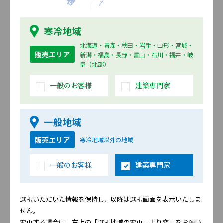
寒冷地域
北海道・青森・秋田・岩手・山形・宮城・
販売エリア
新潟・福島・長野・富山・石川・福井・岐
阜（北部）
パンシェス
ラフィネボーダー
一般のお客様
建築専門家
一般地域
販売エリア
寒冷地域以外の地域
一般のお客様
建築専門家
トリル
フラーグ
選択いただいた情報を保持し、以降は選択画面を表示いたしま
せん。
変更する場合は、右上の「選択地域の変更」より変更をお願い