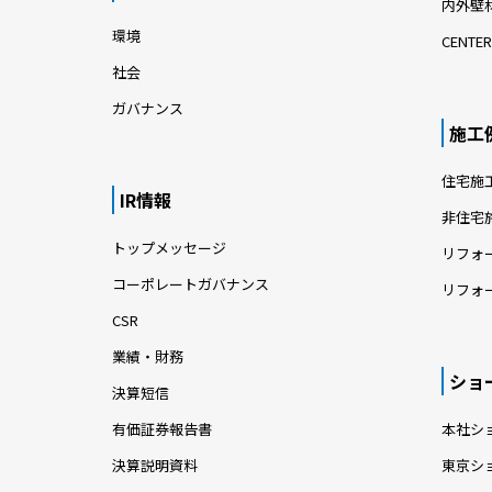
内外壁材
環境
CENTER
社会
ガバナンス
施工
住宅施
IR情報
非住宅
トップメッセージ
リフォ
コーポレートガバナンス
リフォ
CSR
業績・財務
ショ
決算短信
有価証券報告書
本社シ
決算説明資料
東京シ