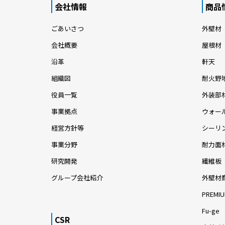
会社情報
商品
ごあいさつ
外壁材
会社概要
屋根材
沿革
軒天
組織図
耐火野
役員一覧
外装部
事業拠点
ウォー
経営方針等
シーリ
事業分野
耐力面
研究開発
繊維板
グループ会社紹介
外壁材
PREMIU
Fu-ge
CSR