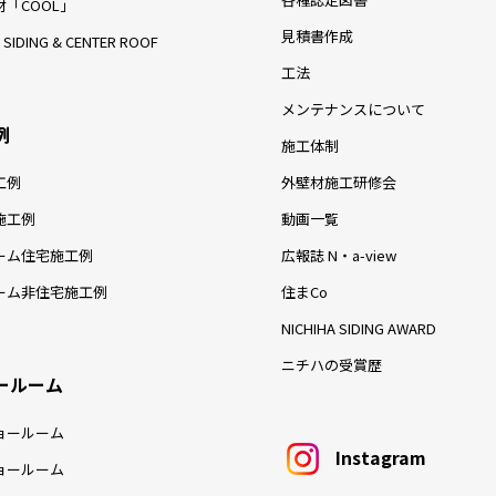
「COOL」
見積書作成
 SIDING & CENTER ROOF
工法
メンテナンスについて
例
施工体制
工例
外壁材施工研修会
施工例
動画一覧
ーム住宅施工例
広報誌 N・a-view
ーム非住宅施工例
住まCo
NICHIHA SIDING AWARD
ニチハの受賞歴
ールーム
ョールーム
Instagram
ョールーム