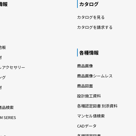
情報
カタログ
カタログを見る
カタログを請求する
地板
各種情報
材
商品画像
ルアクセサリー
商品画像シームレス
ング
商品図面
材
設計施工資料
各種認定図書 別添資料
商品検索
マンセル値検索
M SERIES
CADデータ
各種認定図書