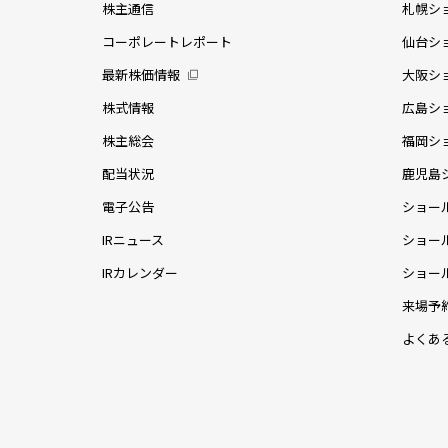
株主通信
札幌シ
コーポレートレポート
仙台シ
最新株価情報
大阪シ
株式情報
広島シ
株主総会
福岡シ
配当状況
鹿児島
電子公告
ショー
IRニュース
ショー
IRカレンダー
ショー
来場予
よくあ