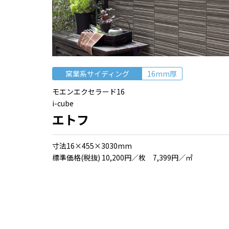
窯業系サイディング
16mm厚
モエンエクセラード16
i-cube
エトフ
⼨法16×455×3030mm
標準価格(税抜) 10,200円／枚 7,399円／㎡