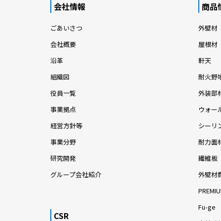
会社情報
商品
ごあいさつ
外壁材
会社概要
屋根材
沿革
軒天
組織図
耐火野
役員一覧
外装部
事業拠点
ウォー
経営方針等
シーリ
事業分野
耐力面
研究開発
繊維板
グループ会社紹介
外壁材
PREMIU
Fu-ge
CSR