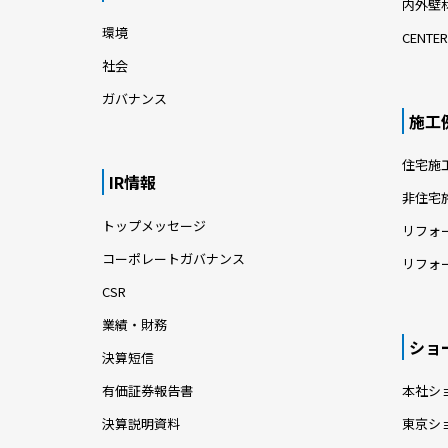
内外壁材
環境
CENTER
社会
ガバナンス
施工
住宅施
IR情報
非住宅
トップメッセージ
リフォ
コーポレートガバナンス
リフォ
CSR
業績・財務
ショ
決算短信
有価証券報告書
本社シ
決算説明資料
東京シ