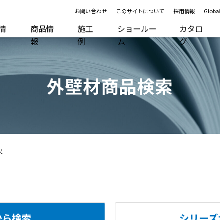
お問い合わせ
このサイトについて
採用情報
Global
R情
商品情
施工
ショールー
カタロ
報
例
ム
グ
外壁材商品検索
果
から検索
シリーズ