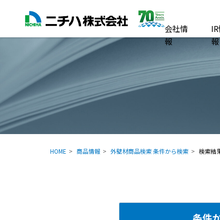
会社情
I
報
報
HOME
商品情報
外壁材商品検索 条件から検索
検索結
条件