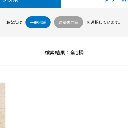
あなたは
を選択しています。
一般地域
建築専門家
検索結果：全
1
柄