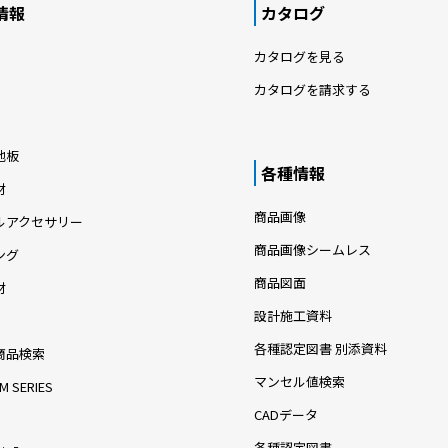
情報
カタログ
カタログを見る
カタログを請求する
地板
各種情報
材
商品画像
ルアクセサリー
商品画像シームレス
ング
商品図面
材
設計施工資料
各種認定図書 別添資料
商品検索
マンセル値検索
M SERIES
CADデータ
各種認定図書