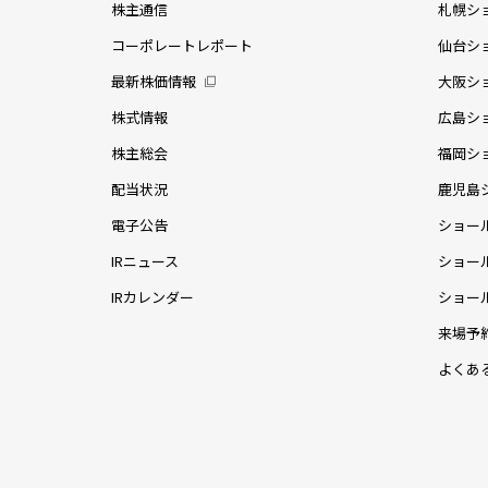
株主通信
札幌シ
コーポレートレポート
仙台シ
最新株価情報
大阪シ
株式情報
広島シ
株主総会
福岡シ
配当状況
鹿児島
電子公告
ショー
IRニュース
ショー
IRカレンダー
ショー
来場予
よくあ