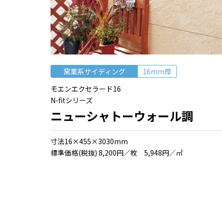
窯業系サイディング
16mm厚
モエンエクセラード16
N-fitシリーズ
ニューシャトーウォール調
⼨法16×455×3030mm
標準価格(税抜) 8,200円／枚 5,948円／㎡