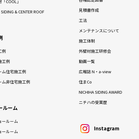
「COOL」
見積書作成
 SIDING & CENTER ROOF
工法
メンテナンスについて
例
施工体制
工例
外壁材施工研修会
施工例
動画一覧
ーム住宅施工例
広報誌 N・a-view
ーム非住宅施工例
住まCo
NICHIHA SIDING AWARD
ニチハの受賞歴
ールーム
ョールーム
Instagram
ョールーム