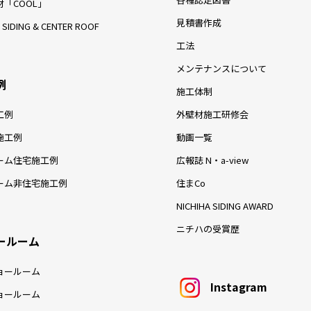
「COOL」
見積書作成
 SIDING & CENTER ROOF
工法
メンテナンスについて
例
施工体制
工例
外壁材施工研修会
施工例
動画一覧
ーム住宅施工例
広報誌 N・a-view
ーム非住宅施工例
住まCo
NICHIHA SIDING AWARD
ニチハの受賞歴
ールーム
ョールーム
Instagram
ョールーム