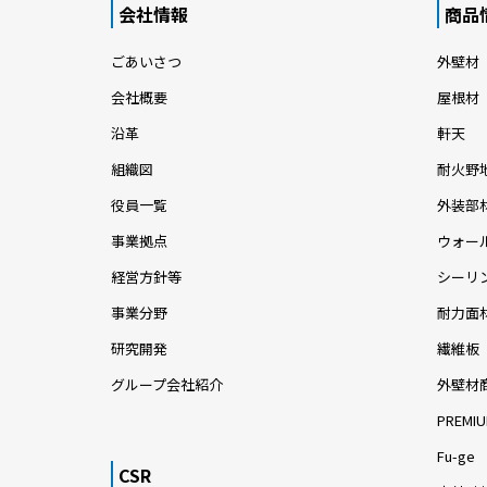
会社情報
商品
ごあいさつ
外壁材
会社概要
屋根材
沿革
軒天
組織図
耐火野
役員一覧
外装部
事業拠点
ウォー
経営方針等
シーリ
事業分野
耐力面
研究開発
繊維板
グループ会社紹介
外壁材
PREMIU
Fu-ge
CSR