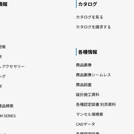
情報
カタログ
カタログを見る
カタログを請求する
地板
各種情報
材
商品画像
ルアクセサリー
商品画像シームレス
ング
商品図面
材
設計施工資料
各種認定図書 別添資料
商品検索
マンセル値検索
M SERIES
CADデータ
各種認定図書