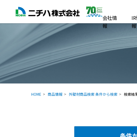
会社情
I
報
報
HOME
商品情報
外壁材商品検索 条件から検索
検索結
条件