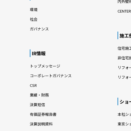
内外壁材
環境
CENTER
社会
ガバナンス
施工
住宅施
IR情報
非住宅
トップメッセージ
リフォ
コーポレートガバナンス
リフォ
CSR
業績・財務
ショ
決算短信
有価証券報告書
本社シ
決算説明資料
東京シ