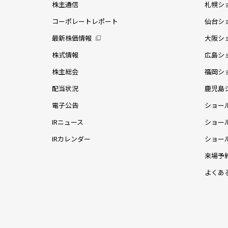
株主通信
札幌シ
コーポレートレポート
仙台シ
最新株価情報
大阪シ
株式情報
広島シ
株主総会
福岡シ
配当状況
鹿児島
電子公告
ショー
IRニュース
ショー
IRカレンダー
ショー
来場予
よくあ