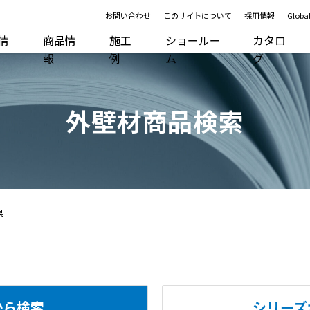
お問い合わせ
このサイトについて
採用情報
Global
R情
商品情
施工
ショールー
カタロ
報
例
ム
グ
外壁材商品検索
果
から検索
シリーズ