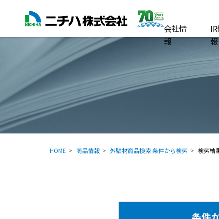
会社情
I
報
報
HOME
商品情報
外壁材商品検索 条件から検索
検索結
条件