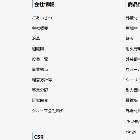
会社情報
商品
ごあいさつ
外壁材
会社概要
屋根材
沿革
軒天
組織図
耐火野
役員一覧
外装部
事業拠点
ウォー
経営方針等
シーリ
事業分野
耐力面
研究開発
繊維板
グループ会社紹介
外壁材
PREMIU
Fu-ge
CSR