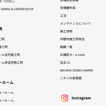
「COOL」
見積書作成
 SIDING & CENTER ROOF
工法
メンテナンスについて
例
施工体制
工例
外壁材施工研修会
施工例
動画一覧
ーム住宅施工例
広報誌 N・a-view
ーム非住宅施工例
住まCo
NICHIHA SIDING AWARD
ニチハの受賞歴
ールーム
ョールーム
Instagram
ョールーム