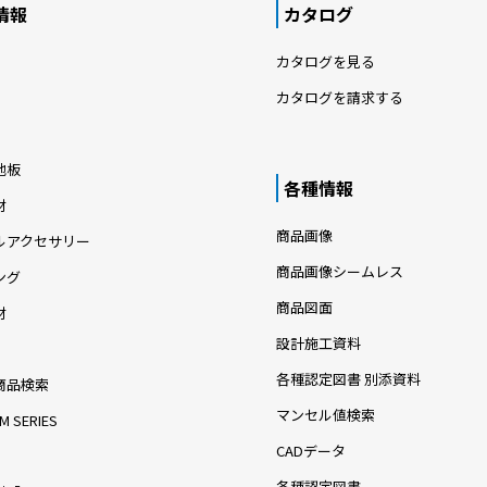
情報
カタログ
カタログを見る
カタログを請求する
地板
各種情報
材
商品画像
ルアクセサリー
商品画像シームレス
ング
商品図面
材
設計施工資料
各種認定図書 別添資料
商品検索
マンセル値検索
M SERIES
CADデータ
各種認定図書