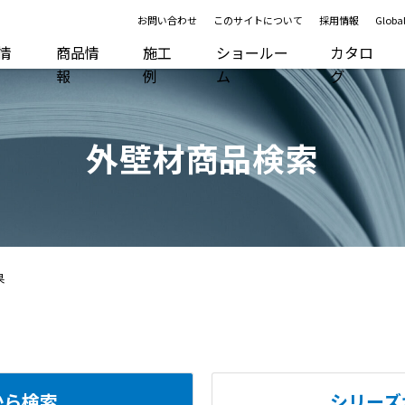
お問い合わせ
このサイトについて
採用情報
Global
R情
商品情
施工
ショールー
カタロ
報
例
ム
グ
外壁材商品検索
果
から検索
シリーズ