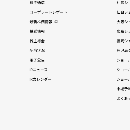
株主通信
札幌シ
コーポレートレポート
仙台シ
最新株価情報
大阪シ
株式情報
広島シ
株主総会
福岡シ
配当状況
鹿児島
電子公告
ショー
IRニュース
ショー
IRカレンダー
ショー
来場予
よくあ