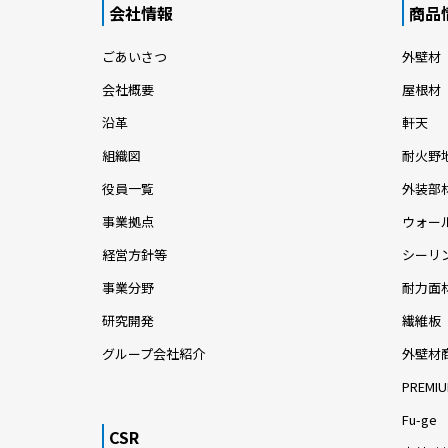
会社情報
商品
ごあいさつ
外壁材
会社概要
屋根材
沿革
軒天
組織図
耐火野
役員一覧
外装部
事業拠点
ウォー
経営方針等
シーリ
事業分野
耐力面
研究開発
繊維板
グループ会社紹介
外壁材
PREMIU
Fu-ge
CSR