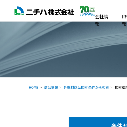
会社情
I
報
報
HOME
商品情報
外壁材商品検索 条件から検索
検索結
条件