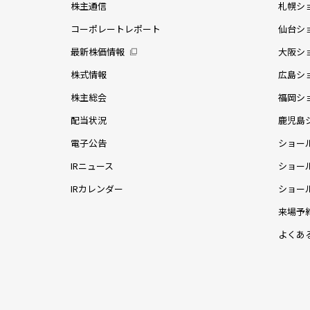
株主通信
札幌シ
コーポレートレポート
仙台シ
最新株価情報
大阪シ
株式情報
広島シ
株主総会
福岡シ
配当状況
鹿児島
電子公告
ショー
IRニュース
ショー
IRカレンダー
ショー
来場予
よくあ