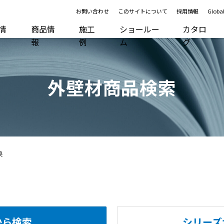
お問い合わせ
このサイトについて
採用情報
Global
R情
商品情
施工
ショールー
カタロ
報
例
ム
グ
外壁材商品検索
果
から検索
シリーズ