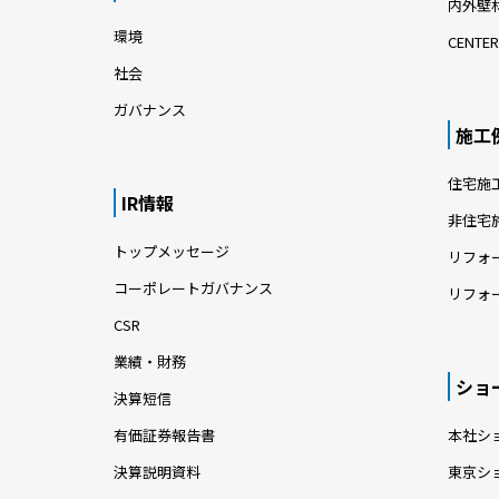
内外壁材
環境
CENTER
社会
ガバナンス
施工
住宅施
IR情報
非住宅
トップメッセージ
リフォ
コーポレートガバナンス
リフォ
CSR
業績・財務
ショ
決算短信
有価証券報告書
本社シ
決算説明資料
東京シ