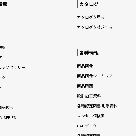
情報
カタログ
カタログを見る
カタログを請求する
地板
各種情報
材
商品画像
ルアクセサリー
商品画像シームレス
ング
商品図面
材
設計施工資料
各種認定図書 別添資料
商品検索
マンセル値検索
M SERIES
CADデータ
各種認定図書