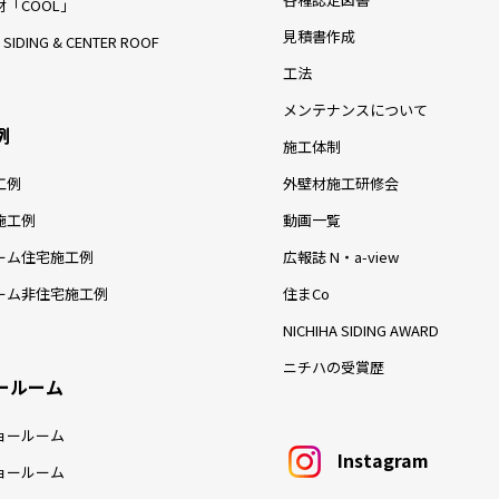
「COOL」
見積書作成
 SIDING & CENTER ROOF
工法
メンテナンスについて
例
施工体制
工例
外壁材施工研修会
施工例
動画一覧
ーム住宅施工例
広報誌 N・a-view
ーム非住宅施工例
住まCo
NICHIHA SIDING AWARD
ニチハの受賞歴
ールーム
ョールーム
Instagram
ョールーム