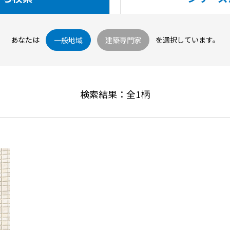
あなたは
を選択しています。
一般地域
建築専門家
検索結果：全
1
柄