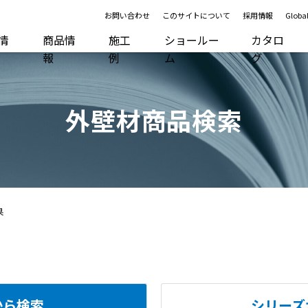
お問い合わせ
このサイトについて
採用情報
Global
R情
商品情
施工
ショールー
カタロ
報
例
ム
グ
外壁材商品検索
果
から検索
シリーズ