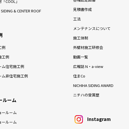
「COOL」
見積書作成
 SIDING & CENTER ROOF
工法
メンテナンスについて
例
施工体制
工例
外壁材施工研修会
施工例
動画一覧
ーム住宅施工例
広報誌 N・a-view
ーム非住宅施工例
住まCo
NICHIHA SIDING AWARD
ニチハの受賞歴
ールーム
ョールーム
Instagram
ョールーム