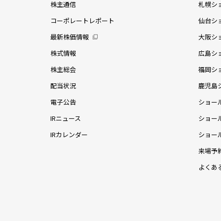
株主通信
札幌シ
コーポレートレポート
仙台シ
最新株価情報
大阪シ
株式情報
広島シ
株主総会
福岡シ
配当状況
鹿児島
電子公告
ショー
IRニュース
ショー
IRカレンダー
ショー
来場予
よくあ