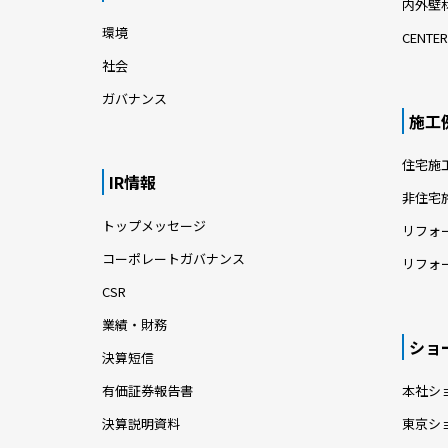
内外壁材
環境
CENTER
社会
ガバナンス
施工
住宅施
IR情報
非住宅
トップメッセージ
リフォ
コーポレートガバナンス
リフォ
CSR
業績・財務
ショ
決算短信
有価証券報告書
本社シ
決算説明資料
東京シ