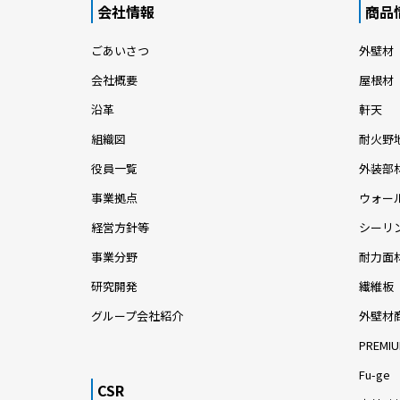
会社情報
商品
ごあいさつ
外壁材
会社概要
屋根材
沿革
軒天
組織図
耐火野
役員一覧
外装部
事業拠点
ウォー
経営方針等
シーリ
事業分野
耐力面
研究開発
繊維板
グループ会社紹介
外壁材
PREMIU
Fu-ge
CSR