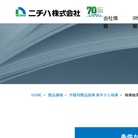
会社情
I
報
報
HOME
商品情報
外壁材商品検索 条件から検索
検索結
条件