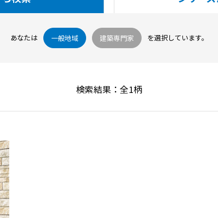
あなたは
を選択しています。
一般地域
建築専門家
検索結果：全
1
柄