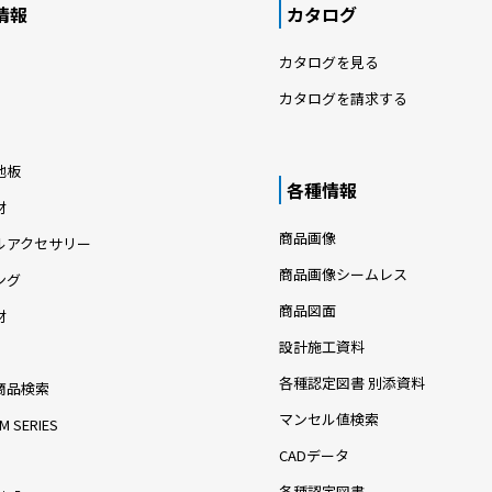
情報
カタログ
カタログを見る
カタログを請求する
地板
各種情報
材
商品画像
ルアクセサリー
商品画像シームレス
ング
商品図面
材
設計施工資料
各種認定図書 別添資料
商品検索
マンセル値検索
M SERIES
CADデータ
各種認定図書