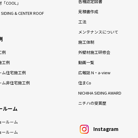
各種認定図書
「COOL」
見積書作成
 SIDING & CENTER ROOF
工法
メンテナンスについて
例
施工体制
工例
外壁材施工研修会
施工例
動画一覧
ーム住宅施工例
広報誌 N・a-view
ーム非住宅施工例
住まCo
NICHIHA SIDING AWARD
ニチハの受賞歴
ールーム
ョールーム
Instagram
ョールーム