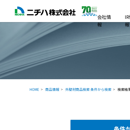
会社情
I
報
報
HOME
商品情報
外壁材商品検索 条件から検索
検索結
条件