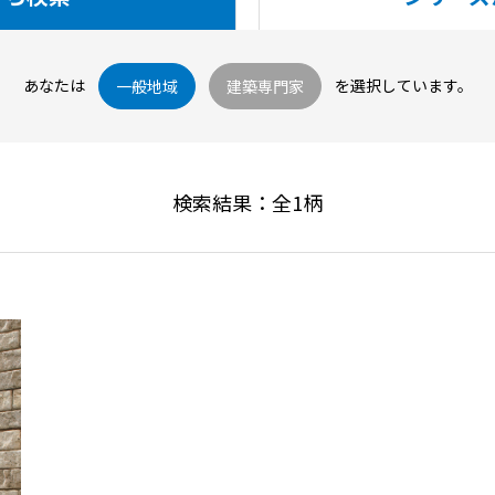
あなたは
を選択しています。
一般地域
建築専門家
検索結果：全
1
柄