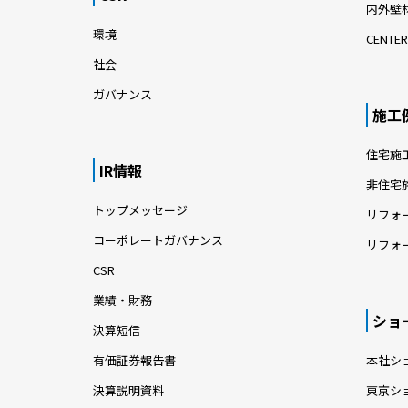
内外壁材
環境
CENTER
社会
ガバナンス
施工
住宅施
IR情報
非住宅
トップメッセージ
リフォ
コーポレートガバナンス
リフォ
CSR
業績・財務
ショ
決算短信
有価証券報告書
本社シ
決算説明資料
東京シ