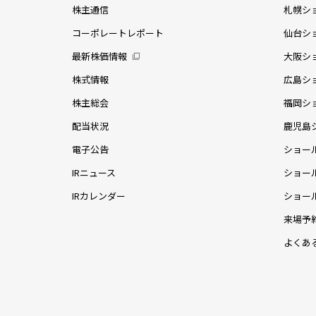
株主通信
札幌シ
コーポレートレポート
仙台シ
最新株価情報
大阪シ
株式情報
広島シ
株主総会
福岡シ
配当状況
鹿児島
電子公告
ショー
IRニュース
ショー
IRカレンダー
ショー
来場予
よくあ