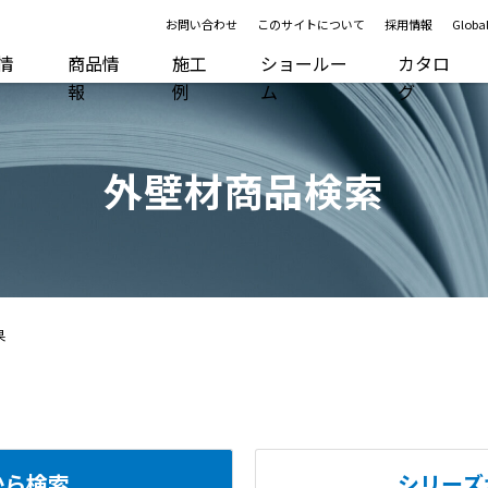
お問い合わせ
このサイトについて
採用情報
Global
R情
商品情
施工
ショールー
カタロ
報
例
ム
グ
外壁材商品検索
果
から検索
シリーズ